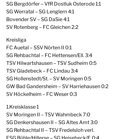
SG Bergdörfer – VfR Dostluk Osterode 1:1
SG Werratal – SG Lenglern 4:1
Bovender SV – SG DaSie 4:1
SV Rotenberg – FC Gleichen 2:2
Kreisliga
FC Auetal – SSV Nörten II 0:1
SG Rehbachtal – FC Hettensen/Ell. 3:4
TSV Hilwartshausen – TSV Sudheim 0:5
TSV Gladebeck – FC Lindau 3:4
SG Hollenstedt/St. – SV Moringen 0:5
GW Bad Gandersheim – SV Harriehausen 0:2
SV Höckelheim – FC Weser 0:3
1.Kreisklasse 1
SV Moringen II – TSV Wahmbeck 7:0
SG Denkershausen II – SG Altes Amt 3:0
SG Rehbachtal II – TSV Fredelsloh verl.
FSG Bühle/Hillerse – SG Heisebeck/F. 0:4