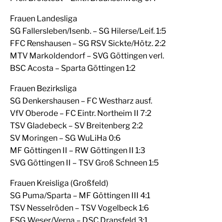
Frauen Landesliga
SG Fallersleben/Isenb. – SG Hilerse/Leif. 1:5
FFC Renshausen – SG RSV Sickte/Hötz. 2:2
MTV Markoldendorf – SVG Göttingen verl.
BSC Acosta – Sparta Göttingen 1:2
Frauen Bezirksliga
SG Denkershausen – FC Westharz ausf.
VfV Oberode – FC Eintr. Northeim II 7:2
TSV Gladebeck – SV Breitenberg 2:2
SV Moringen – SG WuLiHa 0:6
MF Göttingen II – RW Göttingen II 1:3
SVG Göttingen II – TSV Groß Schneen 1:5
Frauen Kreisliga (Großfeld)
SG Puma/Sparta – MF Göttingen III 4:1
TSV Nesselröden – TSV Vogelbeck 1:6
FSG Weser/Verna – DSC Dransfeld 3:1