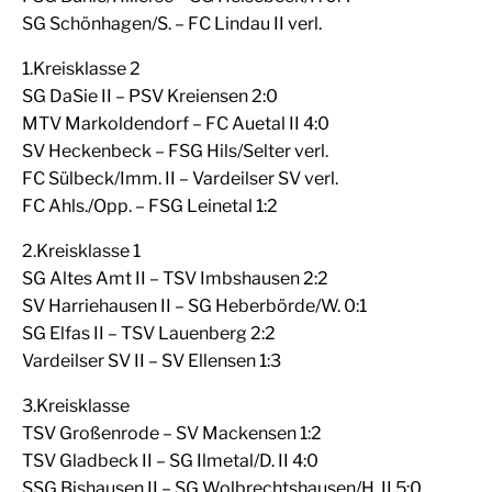
SG Schönhagen/S. – FC Lindau II verl.
1.Kreisklasse 2
SG DaSie II – PSV Kreiensen 2:0
MTV Markoldendorf – FC Auetal II 4:0
SV Heckenbeck – FSG Hils/Selter verl.
FC Sülbeck/Imm. II – Vardeilser SV verl.
FC Ahls./Opp. – FSG Leinetal 1:2
2.Kreisklasse 1
SG Altes Amt II – TSV Imbshausen 2:2
SV Harriehausen II – SG Heberbörde/W. 0:1
SG Elfas II – TSV Lauenberg 2:2
Vardeilser SV II – SV Ellensen 1:3
3.Kreisklasse
TSV Großenrode – SV Mackensen 1:2
TSV Gladbeck II – SG Ilmetal/D. II 4:0
SSG Bishausen II – SG Wolbrechtshausen/H. II 5:0