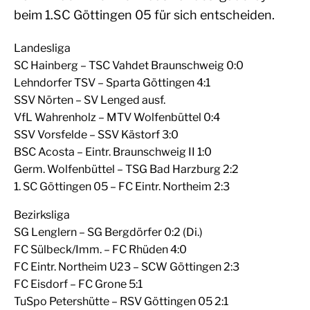
beim 1.SC Göttingen 05 für sich entscheiden.
Landesliga
SC Hainberg – TSC Vahdet Braunschweig 0:0
Lehndorfer TSV – Sparta Göttingen 4:1
SSV Nörten – SV Lenged ausf.
VfL Wahrenholz – MTV Wolfenbüttel 0:4
SSV Vorsfelde – SSV Kästorf 3:0
BSC Acosta – Eintr. Braunschweig II 1:0
Germ. Wolfenbüttel – TSG Bad Harzburg 2:2
1. SC Göttingen 05 – FC Eintr. Northeim 2:3
Bezirksliga
SG Lenglern – SG Bergdörfer 0:2 (Di.)
FC Sülbeck/Imm. – FC Rhüden 4:0
FC Eintr. Northeim U23 – SCW Göttingen 2:3
FC Eisdorf – FC Grone 5:1
TuSpo Petershütte – RSV Göttingen 05 2:1