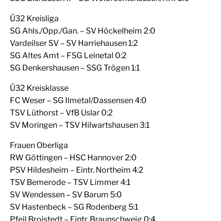
Ü32 Kreisliga
SG Ahls./Opp./Gan. – SV Höckelheim 2:0
Vardeilser SV – SV Harriehausen 1:2
SG Altes Amt – FSG Leinetal 0:2
SG Denkershausen – SSG Trögen 1:1
Ü32 Kreisklasse
FC Weser – SG Ilmetal/Dassensen 4:0
TSV Lüthorst – VfB Uslar 0:2
SV Moringen – TSV Hilwartshausen 3:1
Frauen Oberliga
RW Göttingen – HSC Hannover 2:0
PSV Hildesheim – Eintr. Northeim 4:2
TSV Bemerode – TSV Limmer 4:1
SV Wendessen – SV Barum 5:0
SV Hastenbeck – SG Rodenberg 5:1
Pfeil Broistedt – Eintr. Braunschweig 0:4