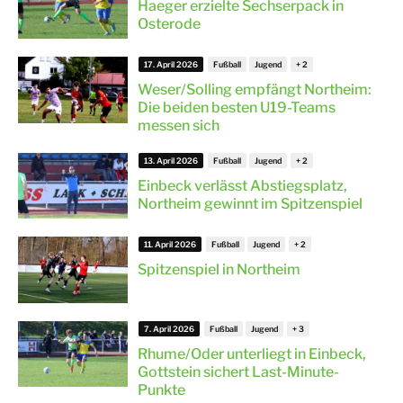
Haeger erzielte Sechserpack in
Osterode
17. April 2026
Fußball
Jugend
Weser/Solling empfängt Northeim:
Die beiden besten U19-Teams
messen sich
13. April 2026
Fußball
Jugend
Einbeck verlässt Abstiegsplatz,
Northeim gewinnt im Spitzenspiel
11. April 2026
Fußball
Jugend
Spitzenspiel in Northeim
7. April 2026
Fußball
Jugend
Rhume/Oder unterliegt in Einbeck,
Gottstein sichert Last-Minute-
Punkte