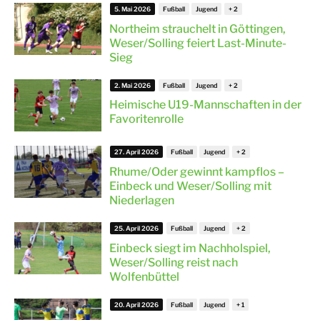
5. Mai 2026
Fußball
Jugend
Northeim strauchelt in Göttingen,
Weser/Solling feiert Last-Minute-
Sieg
2. Mai 2026
Fußball
Jugend
Heimische U19-Mannschaften in der
Favoritenrolle
27. April 2026
Fußball
Jugend
Rhume/Oder gewinnt kampflos –
Einbeck und Weser/Solling mit
Niederlagen
25. April 2026
Fußball
Jugend
Einbeck siegt im Nachholspiel,
Weser/Solling reist nach
Wolfenbüttel
20. April 2026
Fußball
Jugend