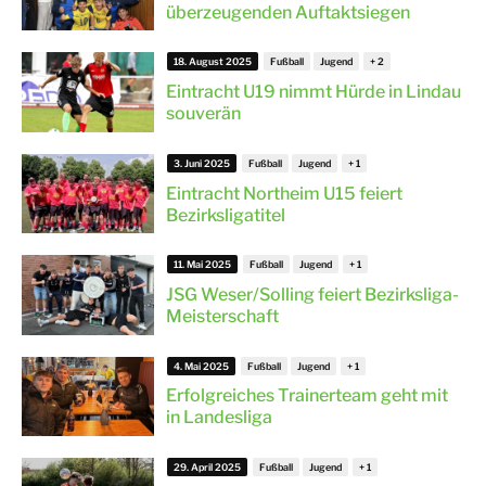
überzeugenden Auftaktsiegen
18. August 2025
Fußball
Jugend
Eintracht U19 nimmt Hürde in Lindau
souverän
3. Juni 2025
Fußball
Jugend
Eintracht Northeim U15 feiert
Bezirksligatitel
11. Mai 2025
Fußball
Jugend
JSG Weser/Solling feiert Bezirksliga-
Meisterschaft
4. Mai 2025
Fußball
Jugend
Erfolgreiches Trainerteam geht mit
in Landesliga
29. April 2025
Fußball
Jugend