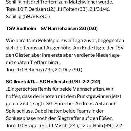
Schillig mit drei Treffern zum Matchwinner wurde.
Tore: 1:0 T. Oehlsen (12.), 1:1 Polten (23.), 2:1/3:1/4:1
Schillig (59./68./90.)
TSV Sudheim – SV Harriehausen 2:0 (0:0)
Wie bereits im Pokalspiel zwei Tage zuvor, begegneten
sich die Teams auf Augenhöhe. Am Ende fügte der TSV
den Gästen aber ihre erste aber verdiente Niederlage
mit späten Treffern hinzu.
Tore: 1:0 Behrens (79.), 2:0 Ditz (90.)
SG Ilmetal/D. – SG Hollenstedt/St. 2:2 (2:2)
„Ein gerechtes Remis für beide Mannschaften. Wir
hoffen, dass der Knoten mit dem Punktgewinnen jetzt
geplatz ist!“, sagte SG-Sprecher Andreas Zeitz nach
Spielschluss. Dabei hatten beide Teams in der
Schlussphase noch den Siegtreffer auf den Füßen.
Tore: 1:0 Prager (5.), 1:1 Misch (24.), 1:2 Ju. Hain (39.), 2:2