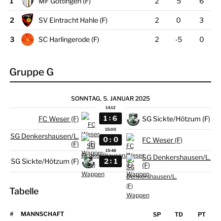
1
MF Göttingen (F)
2
5
6
2
SV Eintracht Hahle (F)
2
0
3
3
SC Harlingerode (F)
2
-5
0
Gruppe G
SONNTAG, 5. JANUAR 2025
14:12
:
1
6
FC Weser (F)
SG Sickte/Hötzum (F)
15:00
SG Denkershausen/L.
:
0
0
FC Weser (F)
(F)
15:48
SG Denkershausen/L.
:
2
1
SG Sickte/Hötzum (F)
(F)
Tabelle
#
MANNSCHAFT