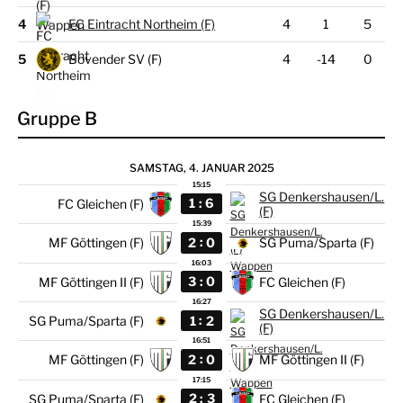
4
FC Eintracht Northeim (F)
4
1
5
5
Bovender SV (F)
4
-14
0
Gruppe B
SAMSTAG, 4. JANUAR 2025
15:15
SG Denkershausen/L.
:
1
6
FC Gleichen (F)
(F)
15:39
:
2
0
MF Göttingen (F)
SG Puma/Sparta (F)
16:03
:
3
0
MF Göttingen II (F)
FC Gleichen (F)
16:27
SG Denkershausen/L.
:
1
2
SG Puma/Sparta (F)
(F)
16:51
:
2
0
MF Göttingen (F)
MF Göttingen II (F)
17:15
:
2
3
SG Puma/Sparta (F)
FC Gleichen (F)