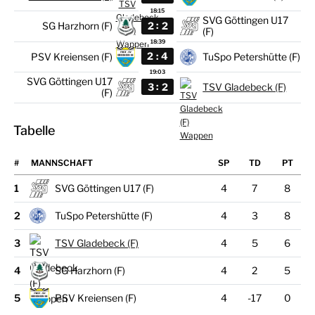
18:15
SVG Göttingen U17
:
2
2
SG Harzhorn (F)
(F)
18:39
:
2
4
PSV Kreiensen (F)
TuSpo Petershütte (F)
19:03
SVG Göttingen U17
:
3
2
TSV Gladebeck (F)
(F)
Tabelle
#
MANNSCHAFT
1
SVG Göttingen U17 (F)
4
7
8
2
TuSpo Petershütte (F)
4
3
8
3
TSV Gladebeck (F)
4
5
6
4
SG Harzhorn (F)
4
2
5
5
PSV Kreiensen (F)
4
-17
0