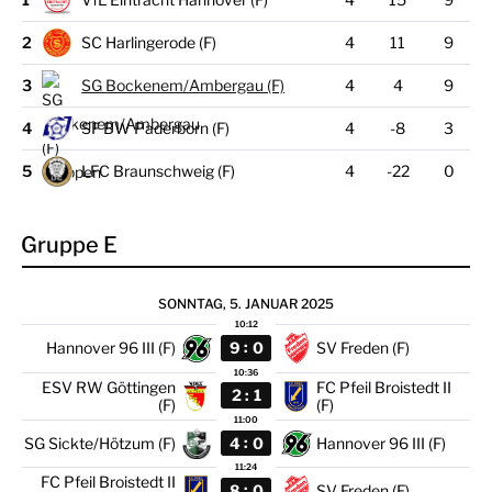
2
SC Harlingerode (F)
4
11
9
3
SG Bockenem/Ambergau (F)
4
4
9
4
SF BW Paderborn (F)
4
-8
3
5
LFC Braunschweig (F)
4
-22
0
Gruppe E
SONNTAG, 5. JANUAR 2025
10:12
:
9
0
Hannover 96 III (F)
SV Freden (F)
10:36
ESV RW Göttingen
FC Pfeil Broistedt II
:
2
1
(F)
(F)
11:00
:
4
0
SG Sickte/Hötzum (F)
Hannover 96 III (F)
11:24
FC Pfeil Broistedt II
:
8
0
SV Freden (F)