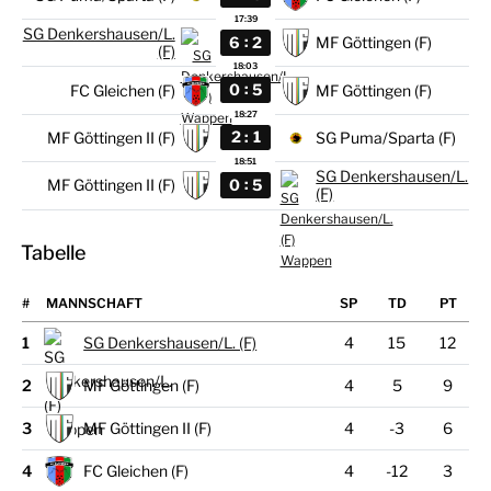
17:39
SG Denkershausen/L.
:
6
2
MF Göttingen (F)
(F)
18:03
:
0
5
FC Gleichen (F)
MF Göttingen (F)
18:27
:
2
1
MF Göttingen II (F)
SG Puma/Sparta (F)
18:51
SG Denkershausen/L.
:
0
5
MF Göttingen II (F)
(F)
Tabelle
#
MANNSCHAFT
1
SG Denkershausen/L. (F)
4
15
12
2
MF Göttingen (F)
4
5
9
3
MF Göttingen II (F)
4
-3
6
4
FC Gleichen (F)
4
-12
3