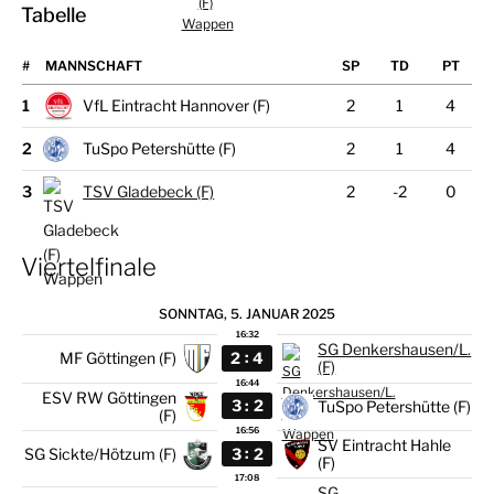
Tabelle
#
MANNSCHAFT
1
VfL Eintracht Hannover (F)
2
1
4
2
TuSpo Petershütte (F)
2
1
4
3
TSV Gladebeck (F)
2
-2
0
Viertelfinale
SONNTAG, 5. JANUAR 2025
16:32
SG Denkershausen/L.
:
2
4
MF Göttingen (F)
(F)
16:44
ESV RW Göttingen
:
3
2
TuSpo Petershütte (F)
(F)
16:56
SV Eintracht Hahle
:
3
2
SG Sickte/Hötzum (F)
(F)
17:08
SG