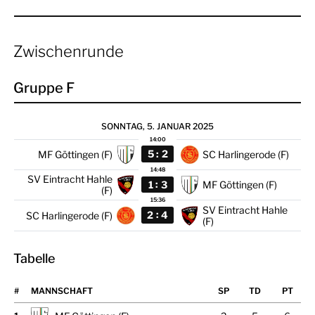
Zwischenrunde
Gruppe F
SONNTAG, 5. JANUAR 2025
14:00
:
5
2
MF Göttingen (F)
SC Harlingerode (F)
14:48
SV Eintracht Hahle
:
1
3
MF Göttingen (F)
(F)
15:36
SV Eintracht Hahle
:
2
4
SC Harlingerode (F)
(F)
Tabelle
#
MANNSCHAFT