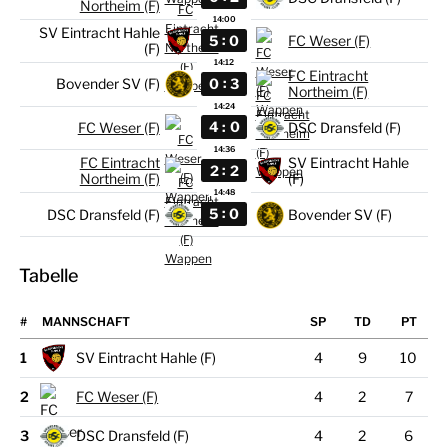
Northeim (F)
14:00
SV Eintracht Hahle
:
5
0
FC Weser (F)
(F)
14:12
FC Eintracht
:
0
3
Bovender SV (F)
Northeim (F)
14:24
:
4
0
FC Weser (F)
DSC Dransfeld (F)
14:36
FC Eintracht
SV Eintracht Hahle
:
2
2
Northeim (F)
(F)
14:48
:
5
0
DSC Dransfeld (F)
Bovender SV (F)
Tabelle
#
MANNSCHAFT
1
SV Eintracht Hahle (F)
4
9
10
2
FC Weser (F)
4
2
7
3
DSC Dransfeld (F)
4
2
6