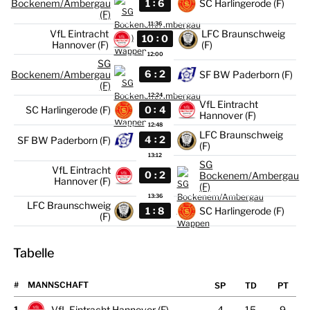
:
1
6
Bockenem/Ambergau
SC Harlingerode (F)
(F)
11:36
VfL Eintracht
LFC Braunschweig
:
10
0
Hannover (F)
(F)
12:00
SG
:
6
2
Bockenem/Ambergau
SF BW Paderborn (F)
(F)
12:24
VfL Eintracht
:
0
4
SC Harlingerode (F)
Hannover (F)
12:48
LFC Braunschweig
:
4
2
SF BW Paderborn (F)
(F)
13:12
SG
VfL Eintracht
:
0
2
Bockenem/Ambergau
Hannover (F)
(F)
13:36
LFC Braunschweig
:
1
8
SC Harlingerode (F)
(F)
Tabelle
#
MANNSCHAFT
1
VfL Eintracht Hannover (F)
4
15
9