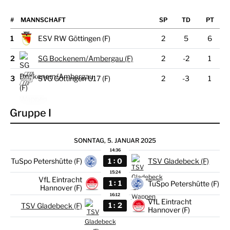
#
MANNSCHAFT
1
ESV RW Göttingen (F)
2
5
6
2
SG Bockenem/Ambergau (F)
2
-2
1
3
SVG Göttingen U17 (F)
2
-3
1
Gruppe I
SONNTAG, 5. JANUAR 2025
14:36
:
1
0
TuSpo Petershütte (F)
TSV Gladebeck (F)
15:24
VfL Eintracht
:
1
1
TuSpo Petershütte (F)
Hannover (F)
16:12
VfL Eintracht
:
1
2
TSV Gladebeck (F)
Hannover (F)