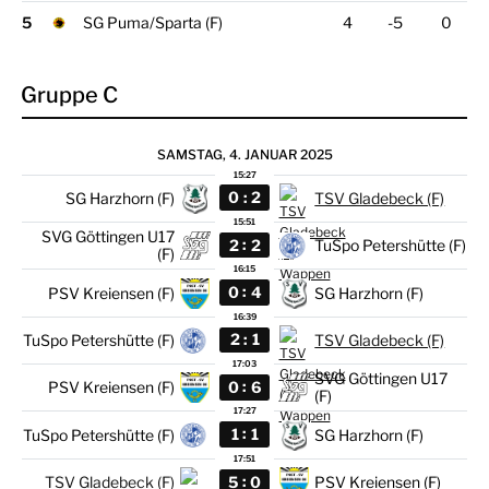
5
SG Puma/Sparta (F)
4
-5
0
Gruppe C
SAMSTAG, 4. JANUAR 2025
15:27
:
0
2
SG Harzhorn (F)
TSV Gladebeck (F)
15:51
SVG Göttingen U17
:
2
2
TuSpo Petershütte (F)
(F)
16:15
:
0
4
PSV Kreiensen (F)
SG Harzhorn (F)
16:39
:
2
1
TuSpo Petershütte (F)
TSV Gladebeck (F)
17:03
SVG Göttingen U17
:
0
6
PSV Kreiensen (F)
(F)
17:27
:
1
1
TuSpo Petershütte (F)
SG Harzhorn (F)
17:51
:
5
0
TSV Gladebeck (F)
PSV Kreiensen (F)