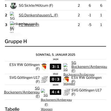
1
SG Sickte/Hötzum (F)
2
6
6
2
SG Denkershausen/L. (F)
2
-1
1
3
FC Weser (F)
2
-5
1
Gruppe H
SONNTAG, 5. JANUAR 2025
14:24
SG
ESV RW Göttingen
:
3
1
Bockenem/Ambergau
(F)
(F)
15:12
SVG Göttingen U17
ESV RW Göttingen
:
0
3
(F)
(F)
16:00
SG
SVG Göttingen U17
:
4
4
Bockenem/Ambergau
(F)
(F)
Tabelle