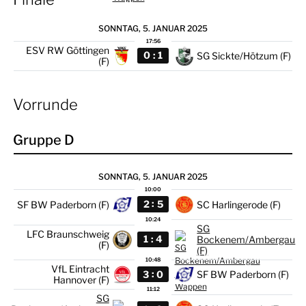
SONNTAG, 5. JANUAR 2025
17:56
ESV RW Göttingen
:
0
1
SG Sickte/Hötzum (F)
(F)
Vorrunde
Gruppe D
SONNTAG, 5. JANUAR 2025
10:00
:
2
5
SF BW Paderborn (F)
SC Harlingerode (F)
10:24
SG
LFC Braunschweig
:
1
4
Bockenem/Ambergau
(F)
(F)
10:48
VfL Eintracht
:
3
0
SF BW Paderborn (F)
Hannover (F)
11:12
SG