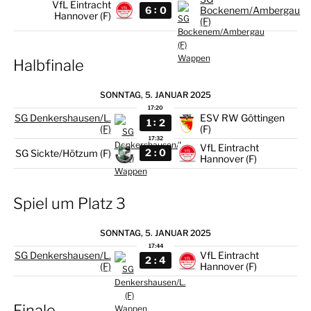
VfL Eintracht
:
6
0
Bockenem/Ambergau
Hannover (F)
(F)
Halbfinale
SONNTAG, 5. JANUAR 2025
17:20
SG Denkershausen/L.
ESV RW Göttingen
:
1
2
(F)
(F)
17:32
VfL Eintracht
:
2
0
SG Sickte/Hötzum (F)
Hannover (F)
Spiel um Platz 3
SONNTAG, 5. JANUAR 2025
17:44
SG Denkershausen/L.
VfL Eintracht
:
2
4
(F)
Hannover (F)
Finale