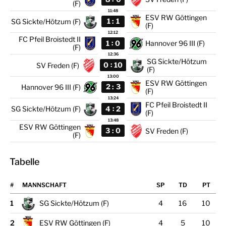
(F)
11:48
ESV RW Göttingen
:
1
1
SG Sickte/Hötzum (F)
(F)
12:12
FC Pfeil Broistedt II
:
1
0
Hannover 96 III (F)
(F)
12:36
SG Sickte/Hötzum
:
0
10
SV Freden (F)
(F)
13:00
ESV RW Göttingen
:
2
3
Hannover 96 III (F)
(F)
13:24
FC Pfeil Broistedt II
:
4
2
SG Sickte/Hötzum (F)
(F)
13:48
ESV RW Göttingen
:
3
0
SV Freden (F)
(F)
Tabelle
#
MANNSCHAFT
1
SG Sickte/Hötzum (F)
4
16
10
2
ESV RW Göttingen (F)
4
5
10