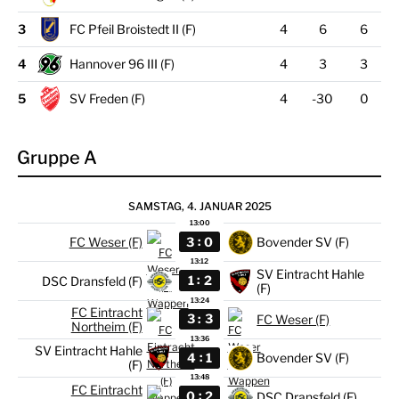
3
FC Pfeil Broistedt II (F)
4
6
6
4
Hannover 96 III (F)
4
3
3
5
SV Freden (F)
4
-30
0
Gruppe A
SAMSTAG, 4. JANUAR 2025
13:00
:
3
0
FC Weser (F)
Bovender SV (F)
13:12
SV Eintracht Hahle
:
1
2
DSC Dransfeld (F)
(F)
13:24
FC Eintracht
:
3
3
FC Weser (F)
Northeim (F)
13:36
SV Eintracht Hahle
:
4
1
Bovender SV (F)
(F)
13:48
FC Eintracht
:
0
2
DSC Dransfeld (F)