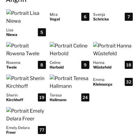
Mira
Svenja
6
7
Vogel
Schricke
Lisa
5
Niewa
Rowena
Celine
Hanna
8
9
18
Twele
Herbold
Wüstefeld
Emma
32
Kleinsorge
Sherin
Teresa
19
24
Kirchhoff
Hallmann
Emely Delara
77
Freer