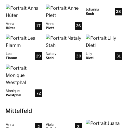
Johanna
28
Koch
Anna
Anne
17
26
Hüter
Plett
Lea
Nataly
Lilly
29
30
31
Flamm
Stahl
Dietl
Monique
72
Westphal
Mittelfeld
Anna
Viola
2
3