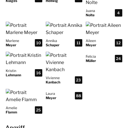
Klages
Hellwig
Juana
4
Nolte
Marlene
Annika
Aileen
10
11
12
Meyer
Schaper
Meyer
Felicia
24
Müller
Kristin
16
Lehmann
Vivienne
23
Kanbach
Laura
88
Meyer
Amelie
25
Flamm
Angriff