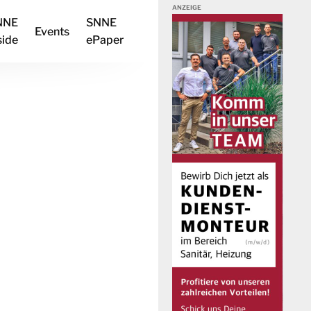
NNE
SNNE
Events
side
ePaper