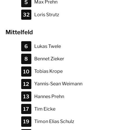
5
Max
Prehn
32
Loris
Strutz
Mittelfeld
6
Lukas
Twele
8
Bennet
Zieker
10
Tobias
Krope
12
Yannis-Sean
Weimann
13
Hannes
Prehn
17
Tim
Eicke
19
Timon Elias
Schulz