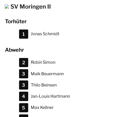
SV Moringen II
Torhüter
1
Jonas
Schmidt
Abwehr
2
Robin
Simon
3
Maik
Beuermann
3
Thilo
Beinsen
4
Jan-Louis
Hartmann
5
Max
Kellner