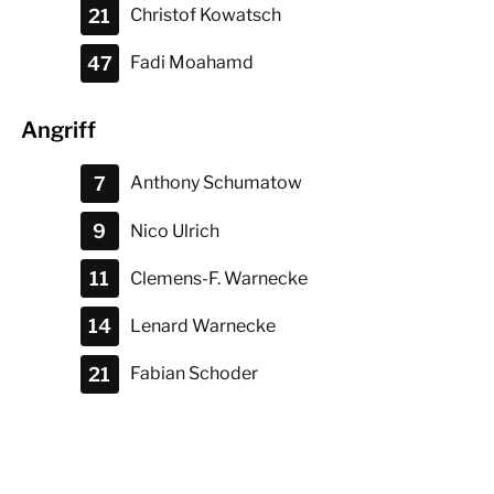
21
Christof
Kowatsch
47
Fadi
Moahamd
Angriff
7
Anthony
Schumatow
9
Nico
Ulrich
11
Clemens-F.
Warnecke
14
Lenard
Warnecke
21
Fabian
Schoder