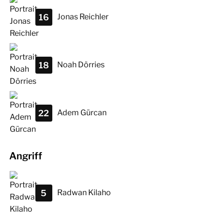
16
Jonas
Reichler
18
Noah
Dörries
22
Adem
Gürcan
Angriff
5
Radwan
Kilaho