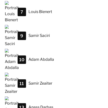
7
Louis
Bienert
9
Samir
Saciri
10
Adam
Abdalla
11
Samir
Zeaiter
13
Anass
Darbas