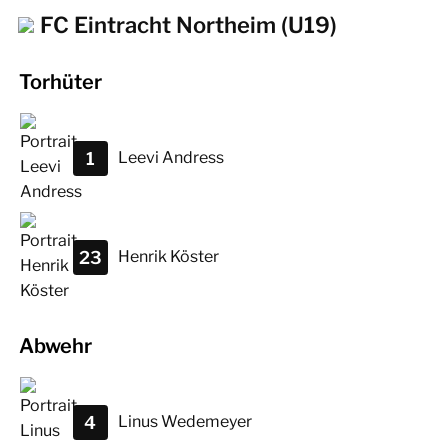
FC Eintracht Northeim (U19)
Torhüter
1
Leevi
Andress
23
Henrik
Köster
Abwehr
4
Linus
Wedemeyer