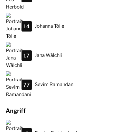
14
Johanna
Tölle
17
Jana
Wälchli
77
Sevim
Ramandani
Angriff