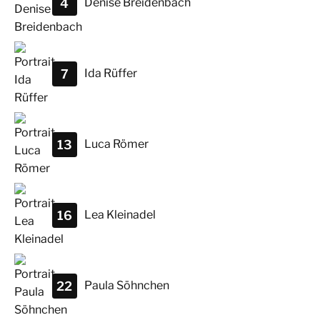
4
Denise
Breidenbach
7
Ida
Rüffer
13
Luca
Römer
16
Lea
Kleinadel
22
Paula
Söhnchen