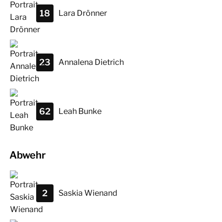
18
Lara
Drönner
23
Annalena
Dietrich
62
Leah
Bunke
Abwehr
2
Saskia
Wienand