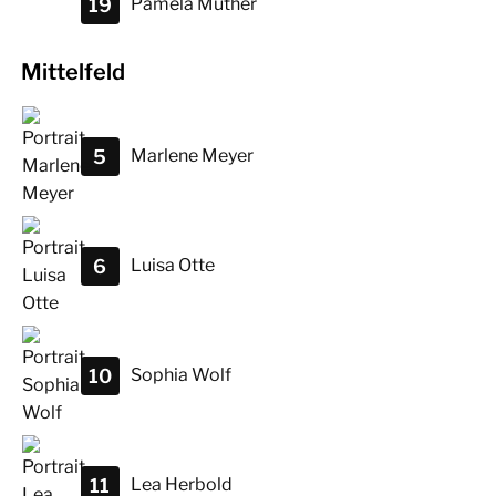
19
Pamela
Müther
Mittelfeld
5
Marlene
Meyer
6
Luisa
Otte
10
Sophia
Wolf
11
Lea
Herbold