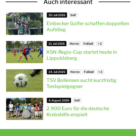
Auch interessant
20. Juli 2026
Golf
Einbecker Golfer schaffen doppelten
Aufstieg
21. Juli 2026
Herren
Fußball
KSN-Regio-Cup startet heute in
Lippoldsberg
24. Juli 2026
Herren
Fußball
TSV Bollensen sucht kurzfristig
Testspielgegner
4. August 2026
Golf
2.900 Euro für die deutsche
Krebshilfe erspielt