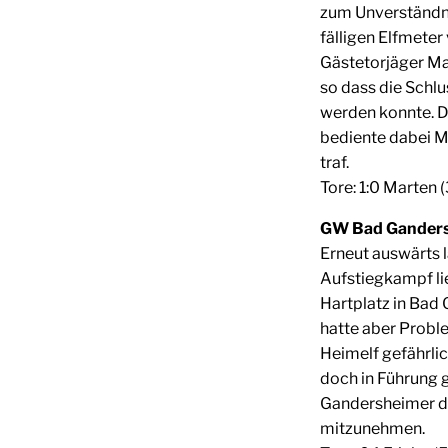
zum Unverständni
fälligen Elfmeter
Gästetorjäger Mal
so dass die Schlu
werden konnte. D
bediente dabei M
traf.
Tore: 1:0 Marten (3
GW Bad Gandersh
Erneut auswärts 
Aufstiegkampf li
Hartplatz in Bad
hatte aber Probl
Heimelf gefährli
doch in Führung g
Gandersheimer da
mitzunehmen.