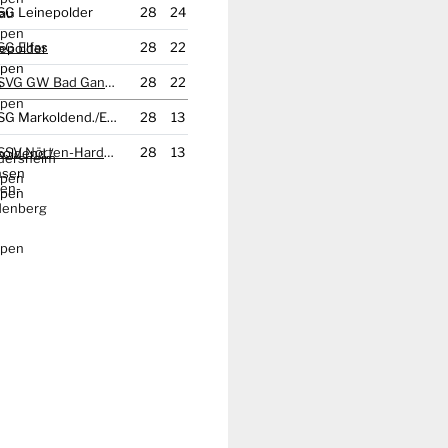
SG Leinepolder
28
24
SG Elfas
28
22
SVG GW Bad Gandersheim
28
22
SG Markoldend./
​Ellensen
28
13
SSV Nörten-Hardenberg 2
28
13