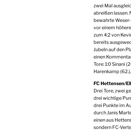
zwei Mal ausglei
abreißen lassen. 
bewahrte Weser-K
vor einem höhere
zum 4:2 von Kevin
bereits ausgewec
Jubeln auf den Pl
einen Kommentar 
Tore: 1:0 Sinani (20
Harenkamp (62.), 
FC Hettensen/Ell
Drei Tore, zwei 
drei wichtige Pu
drei Punkte im A
durch Janis Marte
einen aus Hetten
sondern FC-Verte