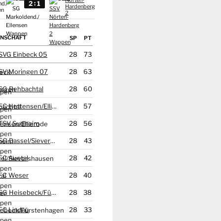
Nörten-
:
2
1
d./
Hardenberg
en
2
NSCHAFT
SVG Einbeck 05
28
73
SV Moringen 07
28
63
SG Rehbachtal
28
60
FC Hettensen/
Ellierode
28
57
TSV Sudheim
28
56
SG Dassel/
Sievershausen
28
43
FC Auetal
28
42
FC Weser
28
40
SG Heisebeck/
Fürstenhagen
28
38
FC Lindau
28
33