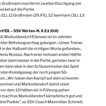
ax Großmann machte im zweiten Durchgang per
ckel auf die Partie.
(11.), 1:1 Großmann (29./FE), 1:2 Isermann (31.), 1:3
Ell. – SSV Nörten-H. II 2:1 (0:0)
G Markoldendorf/Ellensen ist im zehnten
chter Befreiungsschlag gelungen. »Unser Trainer
 in der Halbzeit die richtigen Worte gefunden«,
nis Rossius. Nach einer torlosen ersten Hälfte
er dann besser in die Partie, gerieten zwar in
en dann aber in den Schlussminuten das Spiel
rsten Kreisligasieg der noch jungen SG-
ten. „Wir haben den Kampf auf dem schweren
enommen und Markoldendorf damit stark
vor dem 1:0 hätten wir in Führung gehen
 macht es Markoldendorf kämpferisch gut und
 drei Punkte“, so SSV-Coach Maximilian Schmidt.