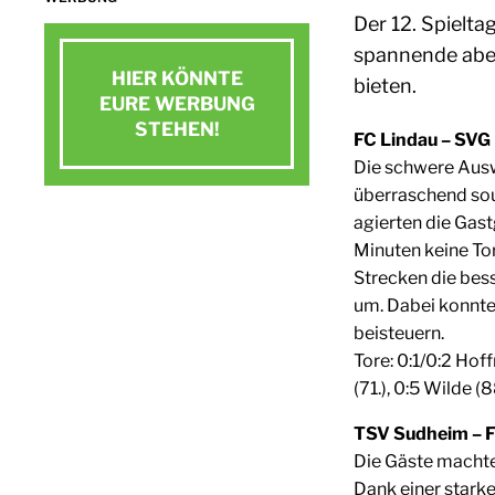
Der 12. Spieltag
spannende abe
HIER KÖNNTE
bieten.
EURE WERBUNG
STEHEN!
FC Lindau – SVG 
Die schwere Ausw
Jetzt Kontakt aufnehmen
überraschend sou
agierten die Gas
E-Mail schreiben
Minuten keine To
Strecken die bes
um. Dabei konnte
beisteuern.
Tore: 0:1/0:2 Hof
(71.), 0:5 Wilde (8
TSV Sudheim – FC
Die Gäste machte
Dank einer stark