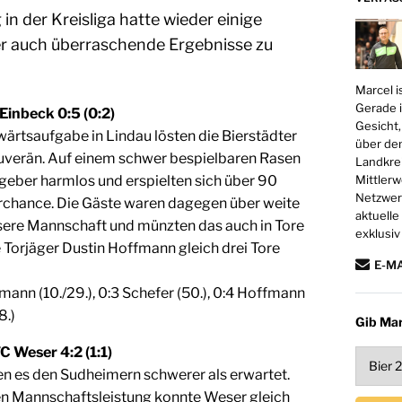
 in der Kreisliga hatte wieder einige
r auch überraschende Ergebnisse zu
Marcel i
Gerade i
Einbeck 0:5 (0:2)
Gesicht,
ärtsaufgabe in Lindau lösten die Bierstädter
über den
verän. Auf einem schwer bespielbaren Rasen
Landkrei
Mittlerw
tgeber harmlos und erspielten sich über 90
Netzwerk
rchance. Die Gäste waren dagegen über weite
aktuelle
sere Mannschaft und münzten das auch in Tore
exklusiv
 Torjäger Dustin Hoffmann gleich drei Tore
E-M
fmann (10./29.), 0:3 Schefer (50.), 0:4 Hoffmann
8.)
Gib Mar
 Weser 4:2 (1:1)
n es den Sudheimern schwerer als erwartet.
en Mannschaftsleistung konnte Weser gleich