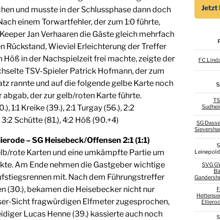
chen und musste in der Schlussphase dann doch
Nach einem Torwartfehler, der zum 1:0 führte,
eeper Jan Verhaaren die Gäste gleich mehrfach
n Rückstand, Wieviel Erleichterung der Treffer
 Höß in der Nachspielzeit frei machte, zeigte der
FC Lind
hselte TSV-Spieler Patrick Hofmann, der zum
atz rannte und auf die folgende gelbe Karte noch
S
abgab, der zur gelb/roten Karte führte.
T
Sudhe
.), 1:1 Kreike (39.), 2:1 Turgay (56.), 2:2
3:2 Schütte (81.), 4:2 Höß (90.+4)
SG Dasse
Sieversha
ierode – SG Heisebeck/Offensen 2:1 (1:1)
gelb/rote Karten und eine umkämpfte Partie um
Leinepold
nkte. Am Ende nehmen die Gastgeber wichtige
SVG 
B
ufstiegsrennen mit. Nach dem Führungstreffer
Gandersh
n (30.), bekamen die Heisebecker nicht nur
Hettense
ser-Sicht fragwürdigen Elfmeter zugesprochen,
Elliero
idiger Lucas Henne (39.) kassierte auch noch