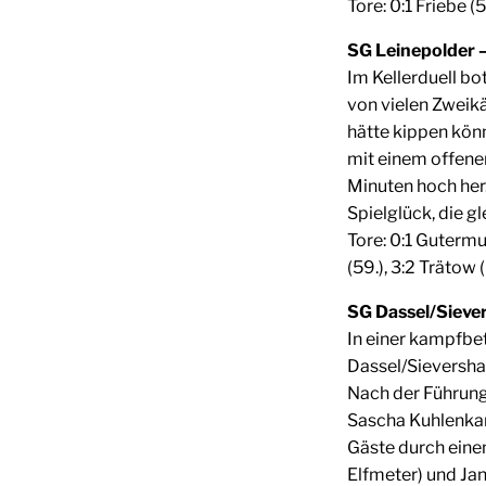
Tore: 0:1 Friebe (5
SG Leinepolder – 
Im Kellerduell bo
von vielen Zweik
hätte kippen kön
mit einem offene
Minuten hoch her.
Spielglück, die 
Tore: 0:1 Gutermuth
(59.), 3:2 Trätow 
SG Dassel/Siever
In einer kampfbe
Dassel/Sievershau
Nach der Führung
Sascha Kuhlenkam
Gäste durch ein
Elfmeter) und Jan