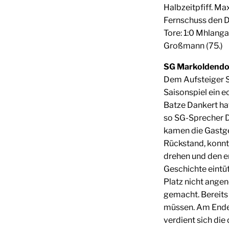
Halbzeitpfiff. M
Fernschuss den De
Tore: 1:0 Mhlanga 
Großmann (75.)
SG Markoldendorf/
Dem Aufsteiger S
Saisonspiel ein e
Batze Dankert hat
so SG-Sprecher De
kamen die Gastgeb
Rückstand, konnt
drehen und den e
Geschichte eintü
Platz nicht ang
gemacht. Bereits 
müssen. Am Ende
verdient sich die