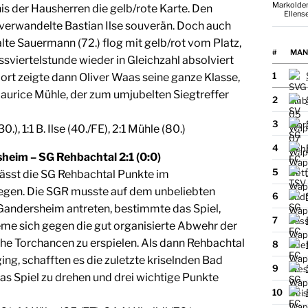
Markolden
s der Hausherren die gelb/rote Karte. Den
​Ellens
 verwandelte Bastian Ilse souverän. Doch auch
te Sauermann (72.) flog mit gelb/rot vom Platz,
#
MAN
ssviertelstunde wieder in Gleichzahl absolviert
1
ort zeigte dann Oliver Waas seine ganze Klasse,
aurice Mühle, der zum umjubelten Siegtreffer
2
3
0.), 1:1 B. Ilse (40./FE), 2:1 Mühle (80.)
4
eim – SG Rehbachtal 2:1 (0:0)
5
lässt die SG Rehbachtal Punkte im
egen. Die SGR musste auf dem unbeliebten
6
 Gandersheim antreten, bestimmte das Spiel,
7
eme sich gegen die gut organisierte Abwehr der
che Torchancen zu erspielen. Als dann Rehbachtal
8
ing, schafften es die zuletzte kriselnden Bad
9
s Spiel zu drehen und drei wichtige Punkte
10