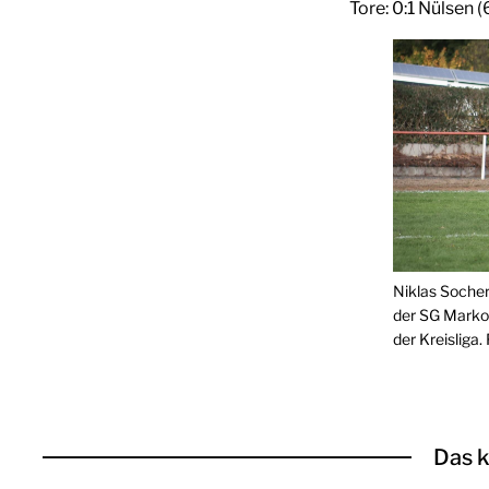
Tore: 0:1 Nülsen (
Niklas Socher 
der SG Markol
der Kreisliga.
Das k