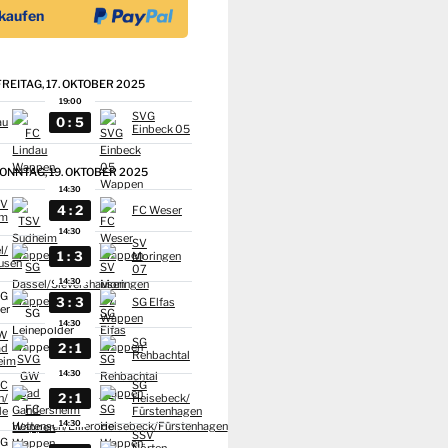
FREITAG, 17. OKTOBER 2025
19:00
SVG
:
0
5
au
Einbeck 05
ONNTAG, 19. OKTOBER 2025
14:30
SV
:
4
2
FC Weser
im
14:30
SV
l/
:
1
3
Moringen
usen
07
14:30
SG
:
3
3
SG Elfas
er
14:30
GW
SG
:
2
1
ad
Rehbachtal
eim
14:30
FC
SG
:
2
1
n/
Heisebeck/
de
Fürstenhagen
14:30
SSV
SG