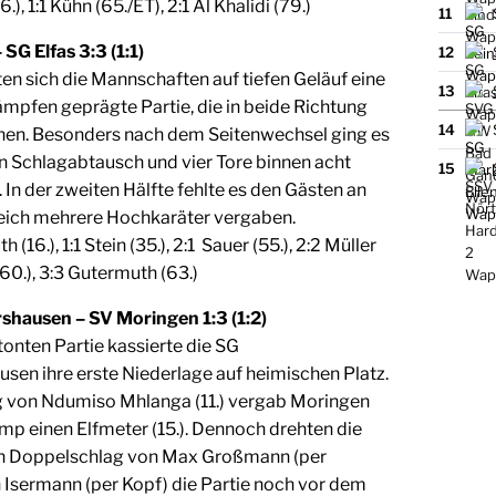
6.), 1:1 Kühn (65./ET), 2:1 Al Khalidi (79.)
11
SG Elfas 3:3 (1:1)
12
ten sich die Mannschaften auf tiefen Geläuf eine
13
ämpfen geprägte Partie, die in beide Richtung
14
nen. Besonders nach dem Seitenwechsel ging es
n Schlagabtausch und vier Tore binnen acht
15
 In der zweiten Hälfte fehlte es den Gästen an
gleich mehrere Hochkaräter vergaben.
 (16.), 1:1 Stein (35.), 2:1 Sauer (55.), 2:2 Müller
(60.), 3:3 Gutermuth (63.)
shausen – SV Moringen 1:3 (1:2)
tonten Partie kassierte die SG
sen ihre erste Niederlage auf heimischen Platz.
 von Ndumiso Mhlanga (11.) vergab Moringen
p einen Elfmeter (15.). Dennoch drehten die
en Doppelschlag von Max Großmann (per
 Isermann (per Kopf) die Partie noch vor dem