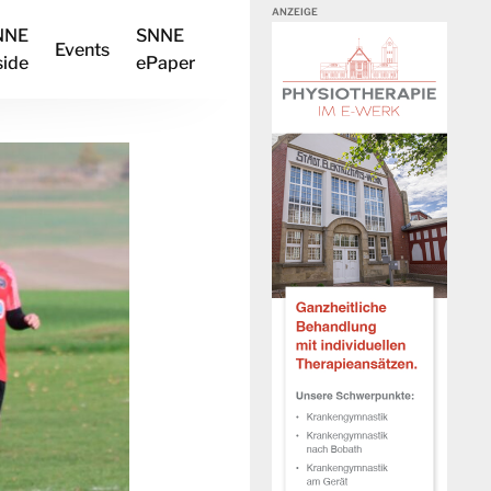
NNE
SNNE
Events
side
ePaper