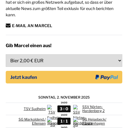
hat er sich ein großes Netzwerk aufgebaut, so dass er über
aktuelle News zum größten Teil exklusiv für euch berichten
kann.
E-MAIL AN MARCEL
Gib Marcel einen aus!
SONNTAG, 2. NOVEMBER 2025
14:00
SSV Nörten-
:
3
0
TSV Sudheim
Hardenberg 2
14:00
SG Markoldend./
SG Heisebeck/
:
1
1
Ellensen
Fürstenhagen
14:00