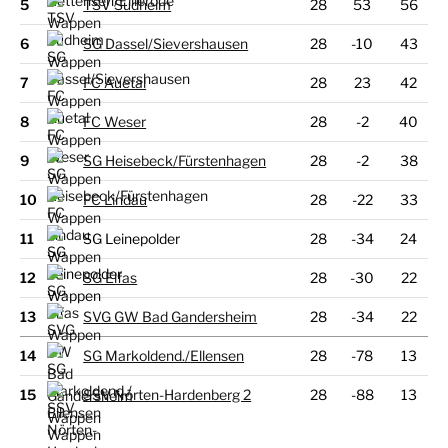
5
TSV Sudheim
28
53
56
6
SG Dassel/
Sievershausen
28
-10
43
7
FC Auetal
28
23
42
8
FC Weser
28
-2
40
9
SG Heisebeck/
Fürstenhagen
28
-2
38
10
FC Lindau
28
-22
33
11
SG Leinepolder
28
-34
24
12
SG Elfas
28
-30
22
13
SVG GW Bad Gandersheim
28
-34
22
14
SG Markoldend./
​Ellensen
28
-78
13
15
SSV Nörten-Hardenberg 2
28
-88
13