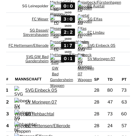
:
0
0
SG Leinepolder
FC Auetal
14:00
:
3
0
FC Weser
SG Elfas
14:00
SG Dassel/
:
2
2
FC Lindau
Sievershausen
14:00
:
1
7
FC Hettensen/
Ellierode
SVG Einbeck 05
14:00
SVG GW Bad
:
0
1
SV Moringen 07
Gandersheim
#
MANNSCHAFT
1
SVG Einbeck 05
28
80
73
2
SV Moringen 07
28
47
63
3
SG Rehbachtal
28
73
60
4
FC Hettensen/
Ellierode
28
24
57