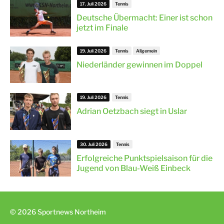
17. Juli 2026
Tennis
Deutsche Übermacht: Einer ist schon
jetzt im Finale
19. Juli 2026
Tennis
Allgemein
Niederländer gewinnen im Doppel
19. Juli 2026
Tennis
Adrian Oetzbach siegt in Uslar
30. Juli 2026
Tennis
Erfolgreiche Punktspielsaison für die
Jugend von Blau-Weiß Einbeck
© 2026 Sportnews Northeim