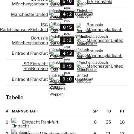
:
6
0
JFV Eichsfeld
Mönchengladbach
13:53
:
4
2
Manchester United
Qualifikant
14:10
JSG
Borussia
:
0
5
Radolfshausen/Eichsfeld
Mönchengladbach
16:07
Borussia
:
2
2
Manchester United
Mönchengladbach
17:15
Borussia
:
4
3
Eintracht Frankfurt
Mönchengladbach
18:01
JSG Eintracht
:
0
9
Manchester United
HöhBernSee
18:33
:
9
0
Eintracht Frankfurt
Qualifikant
Tabelle
#
MANNSCHAFT
1
Eintracht Frankfurt
6
25
18
2
Borussia Mönchengladbach
6
21
13