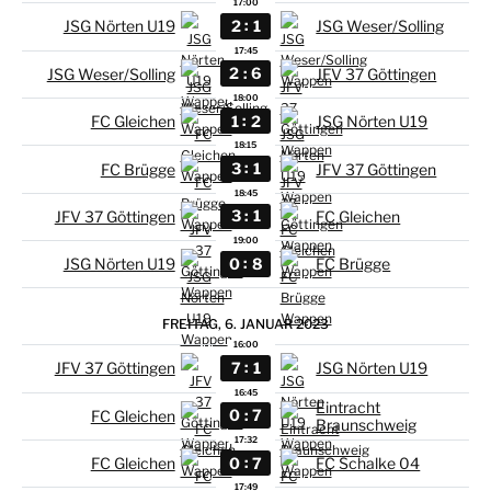
17:00
:
2
1
JSG Nörten U19
JSG Weser/Solling
17:45
:
2
6
JSG Weser/Solling
JFV 37 Göttingen
18:00
:
1
2
FC Gleichen
JSG Nörten U19
18:15
:
3
1
FC Brügge
JFV 37 Göttingen
18:45
:
3
1
JFV 37 Göttingen
FC Gleichen
19:00
:
0
8
JSG Nörten U19
FC Brügge
FREITAG, 6. JANUAR 2023
16:00
:
7
1
JFV 37 Göttingen
JSG Nörten U19
16:45
Eintracht
:
0
7
FC Gleichen
Braunschweig
17:32
:
0
7
FC Gleichen
FC Schalke 04
17:49