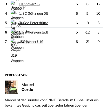
3
Hannover 96
5
8
12
4
1. SC Göttingen 05
6
5
10
5
TuSpo Petershütte
6
-9
6
6
1. SC Heiligenstadt
5
-12
3
7
JSG Weper U19
6
-21
0
VERFASST VON:
Marcel
Corde
Marcel ist der Gründer von SNNE. Gerade im Fußball ist er ein
bekanntes Gesicht, das seit über zehn Jahren über den