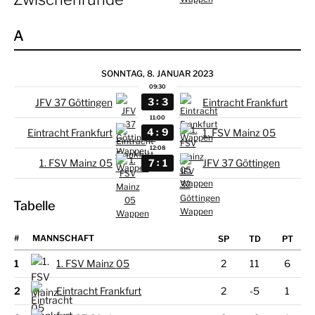
A
SONNTAG, 8. JANUAR 2023
09:30
:
3
3
JFV 37 Göttingen
Eintracht Frankfurt
11:00
:
4
9
Eintracht Frankfurt
1. FSV Mainz 05
12:08
:
7
1
1. FSV Mainz 05
JFV 37 Göttingen
Tabelle
#
MANNSCHAFT
1
1. FSV Mainz 05
2
11
6
2
Eintracht Frankfurt
2
-5
1