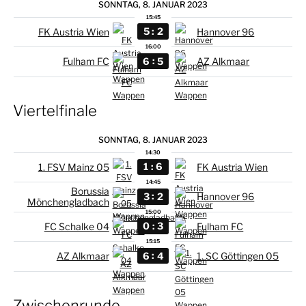
SONNTAG, 8. JANUAR 2023
15:45
:
5
2
FK Austria Wien
Hannover 96
16:00
:
6
5
Fulham FC
AZ Alkmaar
Viertelfinale
SONNTAG, 8. JANUAR 2023
14:30
:
1
6
1. FSV Mainz 05
FK Austria Wien
14:45
Borussia
:
3
2
Hannover 96
Mönchengladbach
15:00
:
0
3
FC Schalke 04
Fulham FC
15:15
:
6
4
AZ Alkmaar
1. SC Göttingen 05
Zwischenrunde