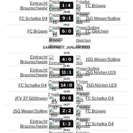
Eintracht
:
1
4
FC Brügge
Braunschweig
18:38
:
9
1
FC Schalke 04
JSG Weser/Solling
19:12
:
6
0
FC Brügge
FC Gleichen
SAMSTAG, 7. JANUAR 2023
11:15
Eintracht
:
4
0
JSG Weser/Solling
Braunschweig
11:45
Eintracht
:
11
1
JSG Nörten U19
Braunschweig
12:15
:
14
0
FC Schalke 04
JSG Nörten U19
12:45
:
0
6
JFV 37 Göttingen
FC Schalke 04
14:27
:
2
2
JSG Weser/Solling
FC Brügge
15:01
Eintracht
:
1
2
FC Schalke 04
Braunschweig
16:24