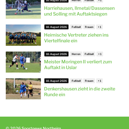
10. August 2026
Herren
Fußball
Harriehausen, Ilmetal/Dassensen
und Solling mit Auftaktsiegen
10. August 2026
Fußball
Frauen
Heimische Vertreter ziehen ins
Viertelfinale ein
10. August 2026
Herren
Fußball
Meister Moringen II verliert zum
Auftakt in Uslar
10. August 2026
Fußball
Frauen
Denkershausen zieht in die zweite
Runde ein
© 2026 Sportnews Northeim