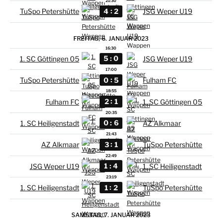
21:30
:
4
2
TuSpo Petershütte
JSG Weper U19
FREITAG, 6. JANUAR 2023
16:30
:
5
0
1. SC Göttingen 05
JSG Weper U19
17:00
:
0
5
TuSpo Petershütte
Fulham FC
18:55
:
2
1
Fulham FC
1. SC Göttingen 05
20:35
:
0
6
1. SC Heiligenstadt
AZ Alkmaar
21:43
:
3
1
AZ Alkmaar
TuSpo Petershütte
22:49
:
1
4
JSG Weper U19
1. SC Heiligenstadt
23:19
:
1
2
1. SC Heiligenstadt
TuSpo Petershütte
SAMSTAG, 7. JANUAR 2023