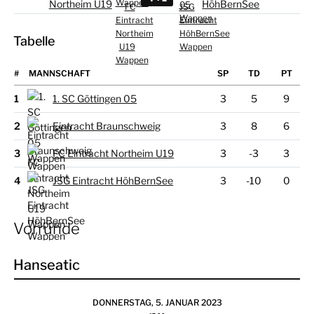
Northeim U19
HöhBernSee
Tabelle
#
MANNSCHAFT
1
1. SC Göttingen 05
3
5
9
2
Eintracht Braunschweig
3
8
6
3
FC Eintracht Northeim U19
3
-3
3
4
JSG Eintracht HöhBernSee
3
-10
0
Vorrunde
Hanseatic
DONNERSTAG, 5. JANUAR 2023