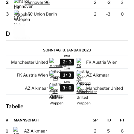
2
Hannover 96
2
-2
3
3
1.FC Union Berlin
2
-3
0
D
SONNTAG, 8. JANUAR 2023
10:15
:
2
3
Manchester United
FK Austria Wien
11:51
:
1
3
FK Austria Wien
AZ Alkmaar
12:59
:
3
0
AZ Alkmaar
Manchester United
Tabelle
#
MANNSCHAFT
1
AZ Alkmaar
2
5
6