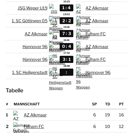
10:15
:
1
4
JSG Weper U19
AZ Alkmaar
13:02
:
2
2
1. SC Göttingen 05
AZ Alkmaar
15:18
:
7
3
AZ Alkmaar
Fulham FC
16:41
:
0
4
Hannover 96
AZ Alkmaar
17:32
:
3
1
Hannover 96
Fulham FC
18:48
:
1. SC Heiligenstadt
Hannover 96
Tabelle
#
MANNSCHAFT
1
AZ Alkmaar
6
19
16
2
Fulham FC
6
10
12