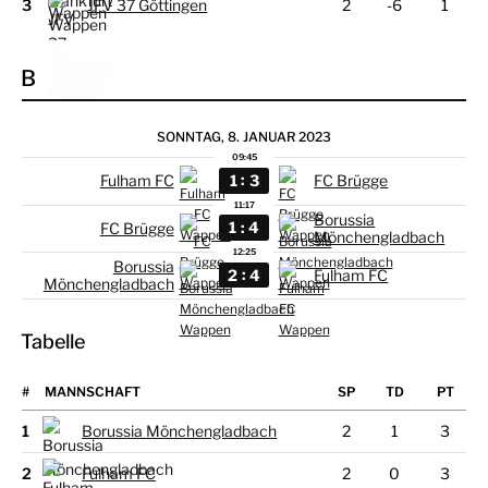
3
JFV 37 Göttingen
2
-6
1
B
SONNTAG, 8. JANUAR 2023
09:45
:
1
3
Fulham FC
FC Brügge
11:17
Borussia
:
1
4
FC Brügge
Mönchengladbach
12:25
Borussia
:
2
4
Fulham FC
Mönchengladbach
Tabelle
#
MANNSCHAFT
1
Borussia Mönchengladbach
2
1
3
2
Fulham FC
2
0
3