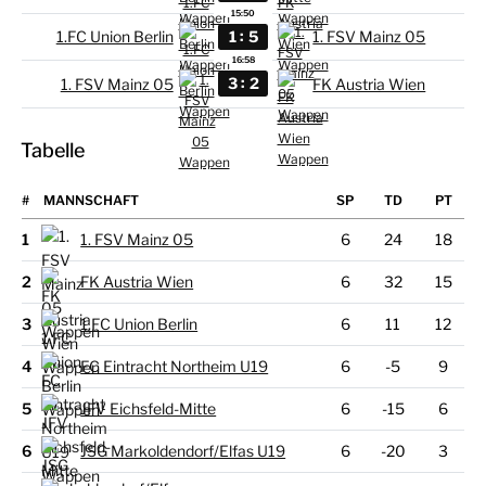
15:50
:
1
5
1.FC Union Berlin
1. FSV Mainz 05
16:58
:
3
2
1. FSV Mainz 05
FK Austria Wien
Tabelle
#
MANNSCHAFT
1
1. FSV Mainz 05
6
24
18
2
FK Austria Wien
6
32
15
3
1.FC Union Berlin
6
11
12
4
FC Eintracht Northeim U19
6
-5
9
5
JFV Eichsfeld-Mitte
6
-15
6
6
JSG Markoldendorf/Elfas U19
6
-20
3