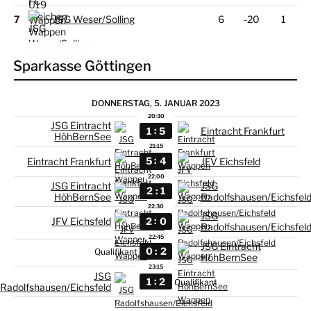
7
JSG Weser/Solling
6
-20
1
Sparkasse Göttingen
DONNERSTAG, 5. JANUAR 2023
20:30
JSG Eintracht
:
1
5
Eintracht Frankfurt
HöhBernSee
21:15
:
5
4
Eintracht Frankfurt
JFV Eichsfeld
22:00
JSG Eintracht
JSG
:
2
1
HöhBernSee
Radolfshausen/Eichsfel
22:30
JSG
:
2
0
JFV Eichsfeld
Radolfshausen/Eichsfel
22:45
JSG Eintracht
:
0
2
Qualifikant
HöhBernSee
23:15
JSG
:
1
2
Qualifikant
Radolfshausen/Eichsfeld