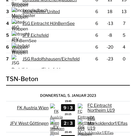
3
Manchester United
6
18
13
4
JSG Eintracht HöhBernSee
6
-13
7
5
JFV Eichsfeld
6
-8
5
6
6
-20
4
7
JSG Radolfshausen/Eichsfeld
6
-23
0
TSN-Beton
DONNERSTAG, 5. JANUAR 2023
19:45
FC Eintracht
:
9
3
FK Austria Wien
Northeim U19
20:15
JSG
:
2
3
JFV West Göttingen
Markoldendorf/Elfas
U19
20:45