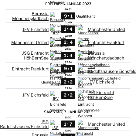
FREITAG, 6. JANUAR 2023
20:52
Borussia
:
9
1
Qualifikant
Mönchengladbach
21:09
:
1
4
JFV Eichsfeld
Manchester United
22:00
:
2
4
Manchester United
Eintracht Frankfurt
22:17
JSG Eintracht
Borussia
:
1
4
HöhBernSee
Mönchengladbach
22:34
JSG
:
9
1
Eintracht Frankfurt
Radolfshausen/Eichsfel
23:04
:
2
2
JFV Eichsfeld
Qualifikant
23:34
JSG Eintracht
:
2
2
JFV Eichsfeld
HöhBernSee
SAMSTAG, 7. JANUAR 2023
11:30
JSG
:
1
7
Manchester United
Radolfshausen/Eichsfeld
12:00
Borussia