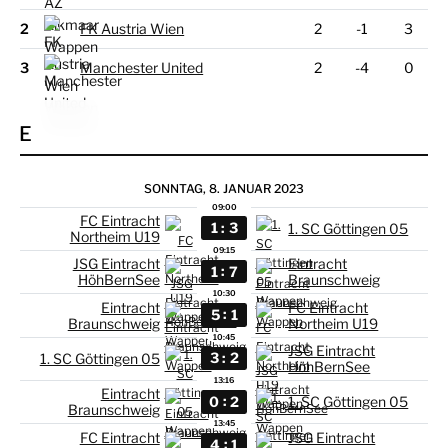
2
FK Austria Wien
2
-1
3
3
Manchester United
2
-4
0
E
SONNTAG, 8. JANUAR 2023
09:00
FC Eintracht
:
1
3
1. SC Göttingen 05
Northeim U19
09:15
JSG Eintracht
Eintracht
:
1
7
HöhBernSee
Braunschweig
10:30
Eintracht
FC Eintracht
:
5
1
Braunschweig
Northeim U19
10:45
JSG Eintracht
:
3
2
1. SC Göttingen 05
HöhBernSee
13:16
Eintracht
:
0
2
1. SC Göttingen 05
Braunschweig
13:45
FC Eintracht
JSG Eintracht
:
4
1