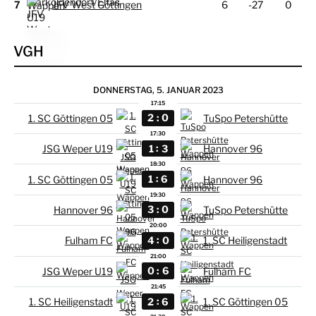
7
JFV West Göttingen
6
-27
0
VGH
DONNERSTAG, 5. JANUAR 2023
17:15
:
2
0
1. SC Göttingen 05
TuSpo Petershütte
17:30
:
1
3
JSG Weper U19
Hannover 96
18:30
:
1
6
1. SC Göttingen 05
Hannover 96
19:30
:
3
0
Hannover 96
TuSpo Petershütte
20:00
:
4
0
Fulham FC
1. SC Heiligenstadt
21:00
:
0
6
JSG Weper U19
Fulham FC
21:45
:
2
6
1. SC Heiligenstadt
1. SC Göttingen 05