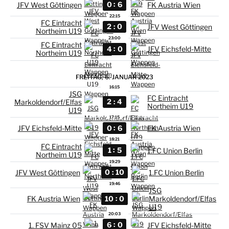
:
0
6
JFV West Göttingen
FK Austria Wien
22:15
FC Eintracht
:
2
0
JFV West Göttingen
Northeim U19
23:00
FC Eintracht
:
4
0
JFV Eichsfeld-Mitte
Northeim U19
FREITAG, 6. JANUAR 2023
16:15
JSG
FC Eintracht
:
2
4
Markoldendorf/Elfas
Northeim U19
U19
17:15
:
0
6
JFV Eichsfeld-Mitte
FK Austria Wien
18:21
FC Eintracht
:
1
5
1.FC Union Berlin
Northeim U19
19:29
:
0
10
JFV West Göttingen
1.FC Union Berlin
19:46
JSG
:
10
0
FK Austria Wien
Markoldendorf/Elfas
U19
20:03
:
6
0
1. FSV Mainz 05
JFV Eichsfeld-Mitte