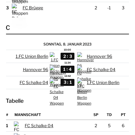
3
FC Brügge
2
-1
3
C
SONNTAG, 8. JANUAR 2023
10:00
:
2
3
1.FC Union Berlin
Hannover 96
11:34
:
1
4
Hannover 96
FC Schalke 04
12:42
:
3
1
FC Schalke 04
1.FC Union Berlin
Tabelle
#
MANNSCHAFT
1
FC Schalke 04
2
5
6