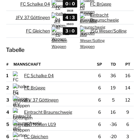
:
0
0
FC Schalke 04
FC Brügge
18:18
Eintracht
:
4
3
JFV 37 Göttingen
Braunschweig
19:03
:
3
0
FC Gleichen
JSG Weser/Solling
Tabelle
#
MANNSCHAFT
1
FC Schalke 04
6
36
16
2
FC Brügge
6
19
14
3
JFV 37 Göttingen
6
5
12
4
Eintracht Braunschweig
6
16
9
5
JSG Nörten U19
6
-36
6
6
FC Gleichen
6
-20
3