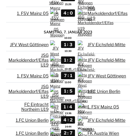
21:26
JSG
:
4
0
1. FSV Mainz 05
Markoldendorf/Elfas
U19
SAMSTAG, 7. JANUAR 2023
10:00
:
1
3
JFV West Göttingen
JFV Eichsfeld-Mitte
10:30
JSG
:
1
2
Markoldendorf/Elfas
JFV Eichsfeld-Mitte
U19
10:45
:
7
1
1. FSV Mainz 05
JFV West Göttingen
11:00
JSG
:
1
5
Markoldendorf/Elfas
1.FC Union Berlin
U19
13:19
FC Eintracht
:
1
4
1. FSV Mainz 05
Northeim U19
13:36
:
4
2
1.FC Union Berlin
JFV Eichsfeld-Mitte
14:44
:
2
7
1.FC Union Berlin
FK Austria Wien