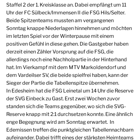
Staffel 2 der 1. Kreisklasse an. Dabei empfängt um 11
Uhr der FC Sülbeck/Immensen II die FSG Hils/Selter.
Beide Spitzenteams mussten am vergangenen
Sonntag knappe Niederlagen hinnehmen und möchten
im letzten Spiel vor der Winterpause mit einem
positiven Gefühl in diese gehen. Die Gastgeber haben
derzeit einen Zähler Vorsprung auf die FSG, die
allerdings noch eine Nachholpartie in der Hinterhand
hat. Im Vierkampf mit dem MTV Markoldendorf und
dem Vardeilser SV, die beide spielfrei haben, kann der
Sieger der Partie die Tabellenspitze übernehmen.
In Edesheim hat die FSG Leinetal um 14 Uhr die Reserve
der SVG Einbeck zu Gast. Erst zwei Wochen zuvor
standen sich die Teams gegenüber, wo sich die SVG-
Reserve knapp mit 2:1 durchsetzen konnte. Eine ähnlich
enge Begegnung wird am Sonntag erwartet. In
Edemissen treffen die punktgleichen Tabellennachbarn
aufeinander. Dabei trifft eines der stärksten Heimteams