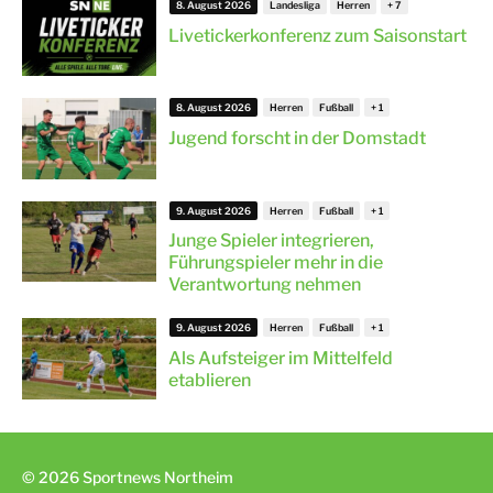
8. August 2026
Landesliga
Herren
Livetickerkonferenz zum Saisonstart
8. August 2026
Herren
Fußball
Jugend forscht in der Domstadt
9. August 2026
Herren
Fußball
Junge Spieler integrieren,
Führungspieler mehr in die
Verantwortung nehmen
9. August 2026
Herren
Fußball
Als Aufsteiger im Mittelfeld
etablieren
© 2026 Sportnews Northeim