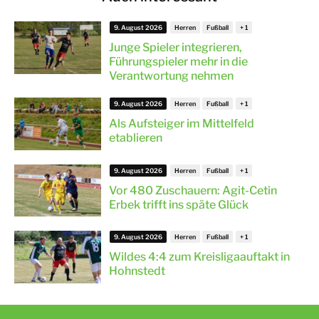
9. August 2026
Herren
Fußball
Junge Spieler integrieren,
Führungspieler mehr in die
Verantwortung nehmen
9. August 2026
Herren
Fußball
Als Aufsteiger im Mittelfeld
etablieren
9. August 2026
Herren
Fußball
Vor 480 Zuschauern: Agit-Cetin
Erbek trifft ins späte Glück
9. August 2026
Herren
Fußball
Wildes 4:4 zum Kreisligaauftakt in
Hohnstedt