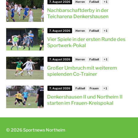
7. August 2026
Herren
Fußball
Nachbarschaftderby in der
Teicharena Denkershausen
7. August 2026
Herren
Fußball
Vier Spiele in der ersten Runde des
Sportwerk-Pokal
7. August 2026
Herren
Fußball
Großer Umbruch mit weiterem
spielenden Co-Trainer
7. August 2026
Fußball
Frauen
Denkershausen II und Northeim II
starten im Frauen-Kreispokal
© 2026 Sportnews Northeim