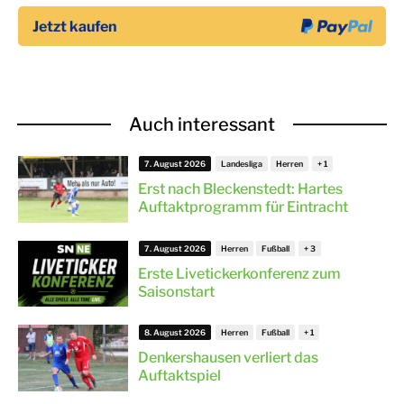
Auch interessant
7. August 2026
Landesliga
Herren
Erst nach Bleckenstedt: Hartes
Auftaktprogramm für Eintracht
7. August 2026
Herren
Fußball
Erste Livetickerkonferenz zum
Saisonstart
8. August 2026
Herren
Fußball
Denkershausen verliert das
Auftaktspiel