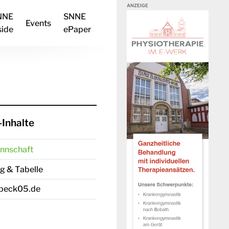
NNE
SNNE
Events
side
ePaper
Inhalte
nnschaft
ag & Tabelle
nbeck05.de