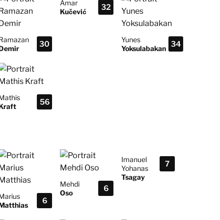
Amar
32
Kučević
Ramazan
Yunes
30
34
Demir
Yoksulabakan
Mathis
56
Kraft
Imanuel
7
Yohanas
Tsagay
Mehdi
6
Oso
Marius
6
Matthias