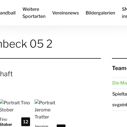
Weitere
S
andball
Vereinsnews
Bildergalerien
Sportarten
in
nbeck 05 2
Team-
haft
Die Ma
Spielt
svgei
Tino
12
Stober
Jerome