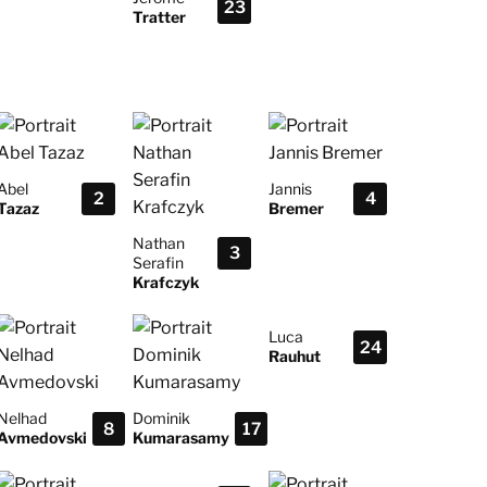
23
Tratter
Abel
Jannis
2
4
Tazaz
Bremer
Nathan
3
Serafin
Krafczyk
Luca
24
Rauhut
Nelhad
Dominik
8
17
Avmedovski
Kumarasamy