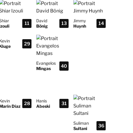
Shiar
David
Jimmy
11
13
14
Izouli
Bönig
Huynh
Kevin
29
Kluge
Evangelos
40
Mingas
Kevin
Hanis
28
31
Marín Díaz
Abeski
Suliman
36
Sultani