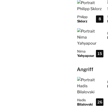
Philipp
8
Sklorz
Nima
15
Yahyapour
Angriff
Hadis
26
Bilalovski