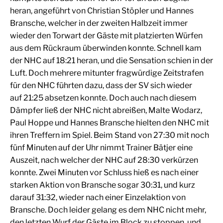
heran, angeführt von Christian Stöpler und Hannes
Bransche, welcher in der zweiten Halbzeit immer
wieder den Torwart der Gäste mit platzierten Würfen
aus dem Rückraum überwinden konnte. Schnell kam
der NHC auf 18:21 heran, und die Sensation schien in der
Luft. Doch mehrere mitunter fragwürdige Zeitstrafen
für den NHC führten dazu, dass der SV sich wieder
auf 21:25 absetzen konnte. Doch auch nach diesem
Dämpfer ließ der NHC nicht abreißen, Malte Wodarz,
Paul Hoppe und Hannes Bransche hielten den NHC mit
ihren Treffern im Spiel. Beim Stand von 27:30 mit noch
fünf Minuten auf der Uhr nimmt Trainer Bätjer eine
Auszeit, nach welcher der NHC auf 28:30 verkürzen
konnte. Zwei Minuten vor Schluss hieß es nach einer
starken Aktion von Bransche sogar 30:31, und kurz
darauf 31:32, wieder nach einer Einzelaktion von
Bransche. Doch leider gelang es dem NHC nicht mehr,
den letzten Wurf der Gäste im Block zu stoppen, und