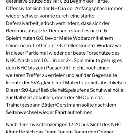
defensive Stütze des NHC zu Beginn der Partie.
Offensiv tat sich der NHC in der Anfangsphase immer
wieder schwer, konnte durch eine starke
Defensivarbeit jedoch verhindern, dass sich der
Bernburg absetzte. Demnach stand es nach 16
Spielminuten 6:6, bevor Malte Wodarz mit einem
seiner neun Treffer auf 7:6 stellen konnte. Wodarz war
in dieser Partie mal wieder der beste Torschütze des
NHC. Nach dem 10:11 in der 24. Spielminute gelang es
dem NHC bis zum Pausenpfiff nicht, noch einen
weiteren Treffer zu erzielen und auf der Gegenseite
konnte der SVA gleich fünf Mal erfolgreich abschließen.
Dieser 5:0-Lauf ließ die heißgelaufene Schuhwallhölle
zur Halbzeit abkühlen, doch der NHC um das
Trainergespann Bätjer/Gerstmann sollte nach dem
Seitenwechsel wieder Fahrt aufnehmen.
Nach dem zwischenzeitigen 12:20 aus Sicht des NHC
kämpfte sich das Team Tor um Tor an den Gegner