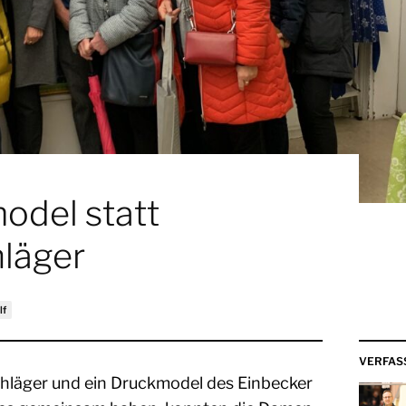
odel statt
hläger
lf
VERFAS
chläger und ein Druckmodel des Einbecker