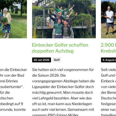
Einbecker Golfer schaffen
2.900 
doppelten Aufstieg
Krebshi
Golf
20. Juli 2026
4. August
len die Einbecker
Sie hatten sich viel vorgenommen für
Seit viel
ihr von der Bad
die Saison 2026. Die
Golf und 
rei Dörries
vorangegangenen Abstiege haben die
Einbeck e
auberturnier“.
Ligaspieler der Einbecker Golfer doch
von viel
für die
mächtig gewurmt. Man musste doch
der Benef
ktischen
viel Lehrgeld bezahlen. Aber wie das
Deutsche
ebedingt auf 9
oft so ist, man kann aus Niederlagen
festgeset
errunde, konnte
auch sehr viel lernen. Gemeinsam mit
einer na
unserem PRO Fabian Müller …
freiwilli