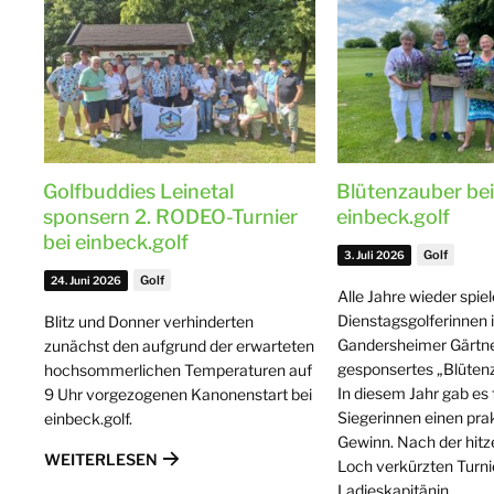
Golfbuddies Leinetal
Blütenzauber bei
sponsern 2. RODEO-Turnier
einbeck.golf
bei einbeck.golf
Golf
3. Juli 2026
Golf
24. Juni 2026
Alle Jahre wieder spie
Dienstagsgolferinnen 
Blitz und Donner verhinderten
Gandersheimer Gärtne
zunächst den aufgrund der erwarteten
gesponsertes „Blütenz
hochsommerlichen Temperaturen auf
In diesem Jahr gab es 
9 Uhr vorgezogenen Kanonenstart bei
Siegerinnen einen pra
einbeck.golf.
Gewinn. Nach der hitz
WEITERLESEN
Loch verkürzten Turni
Ladieskapitänin …