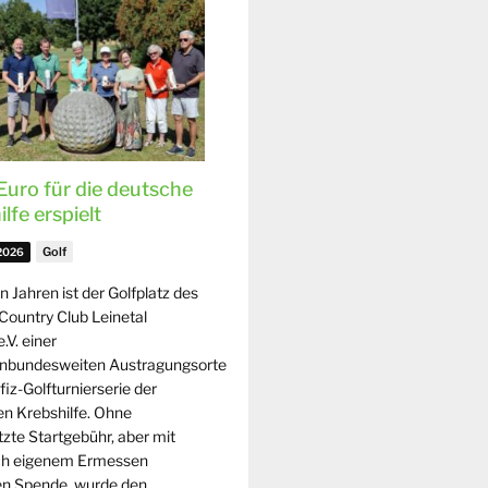
Euro für die deutsche
lfe erspielt
Golf
 2026
en Jahren ist der Golfplatz des
Country Club Leinetal
.V. einer
enbundesweiten Austragungsorte
iz-Golfturnierserie der
n Krebshilfe. Ohne
zte Startgebühr, aber mit
ch eigenem Ermessen
gen Spende, wurde den