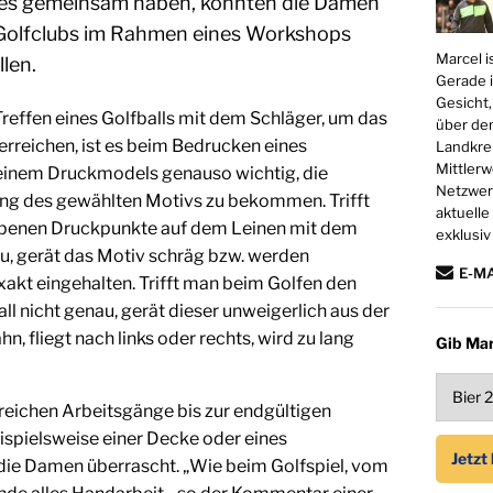
les gemeinsam haben, konnten die Damen
Golfclubs im Rahmen eines Workshops
Marcel i
llen.
Gerade i
Gesicht,
reffen eines Golfballs mit dem Schläger, um das
über den
u erreichen, ist es beim Bedrucken eines
Landkrei
Mittlerw
einem Druckmodels genauso wichtig, die
Netzwerk
lung des gewählten Motivs zu bekommen. Trifft
aktuelle
benen Druckpunkte auf dem Leinen mit dem
exklusiv
u, gerät das Motiv schräg bzw. werden
E-M
xakt eingehalten. Trifft man beim Golfen den
ll nicht genau, gerät dieser unweigerlich aus der
n, fliegt nach links oder rechts, wird zu lang
Gib Mar
eichen Arbeitsgänge bis zur endgültigen
eispielsweise einer Decke oder eines
 die Damen überrascht. „Wie beim Golfspiel, vom