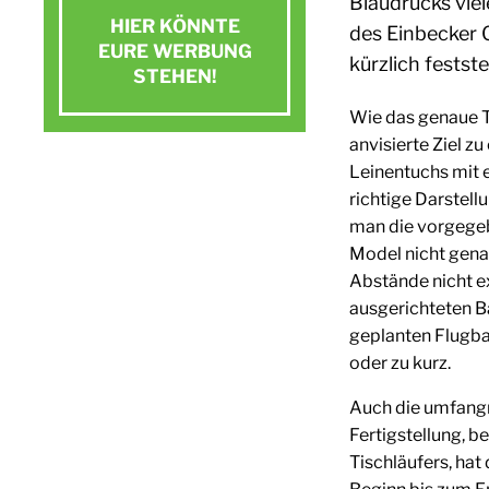
Blaudrucks vie
HIER KÖNNTE
des Einbecker 
EURE WERBUNG
kürzlich festste
STEHEN!
Wie das genaue T
Jetzt Kontakt aufnehmen
anvisierte Ziel z
Leinentuchs mit 
E-Mail schreiben
richtige Darstel
man die vorgege
Model nicht gena
Abstände nicht e
ausgerichteten Ba
geplanten Flugbah
oder zu kurz.
Auch die umfangr
Fertigstellung, b
Tischläufers, hat