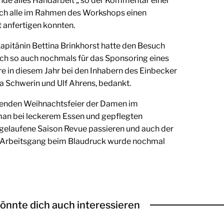
nde alles Handarbeit „ so der Kommentar einer
ich alle im Rahmen des Workshops einen
t anfertigen konnten.
apitänin Bettina Brinkhorst hatte den Besuch
ich so auch nochmals für das Sponsoring eines
e in diesem Jahr bei den Inhabern des Einbecker
a Schwerin und Ulf Ahrens, bedankt.
ßenden Weihnachtsfeier der Damen im
 man bei leckerem Essen und gepflegten
gelaufene Saison Revue passieren und auch der
e Arbeitsgang beim Blaudruck wurde nochmal
önnte dich auch interessieren