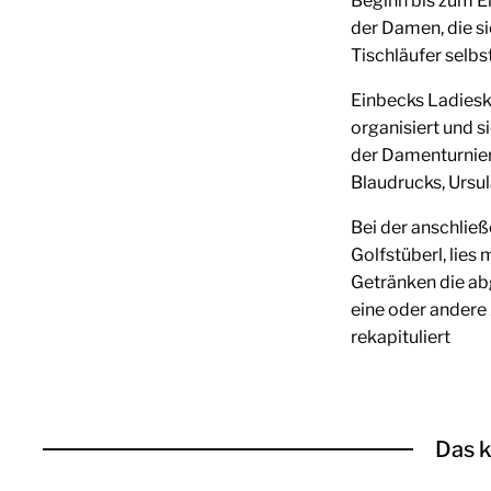
Beginn bis zum E
der Damen, die s
Tischläufer selbs
Einbecks Ladiesk
organisiert und s
der Damenturnier
Blaudrucks, Ursul
Bei der anschlie
Golfstüberl, lies
Getränken die ab
eine oder ander
rekapituliert
Das k