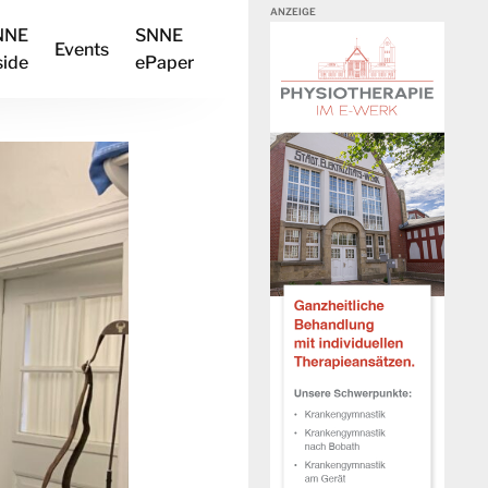
NNE
SNNE
Events
side
ePaper