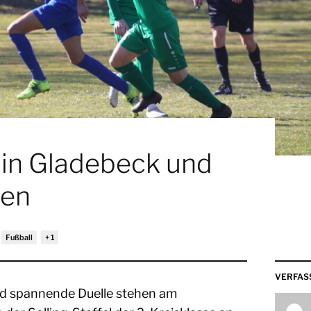
 in Gladebeck und
sen
Fußball
VERFAS
d spannende Duelle stehen am