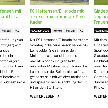
fensen mit
FC Hettensen/Ellierode mit
Gladeb
kraft als
neuem Trainer und großem
beginnt
Kader
Fraue
Fußball
Herren
Fußball
6. August 2026
6. August
Verstärkung von
Der FC Hettensen/Ellierode startet am
Mit dem 
htringen) wird
Sonntag in die neue Saison bei der SG
Cup start
fensive
Leinepolder. Sie zählen zu den
Sportwo
 den ein oder
Meisterschaftskandidaten und
Gladebec
daten ärgern.
möchten oben eine gute Rolle
Halbfina
lenposition kann
mitspielen. Mit dem neuen Trainer Jan
erwartun
 jeden Fall
Lohmann an der Seitenlinie darf man
Dransfel
et bereits am
gespannt sein mit welcher taktischen
Germani
V Sudheim in die
und spielerischen Ausrichtung der FC
durchset
HE an den Start geht.
Finale.
WEITERLESEN
WEITER