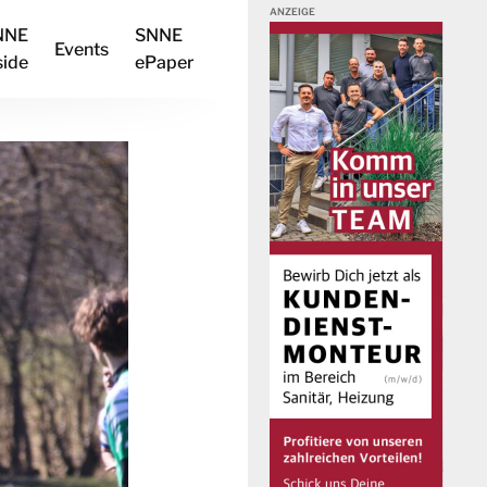
NNE
SNNE
Events
side
ePaper