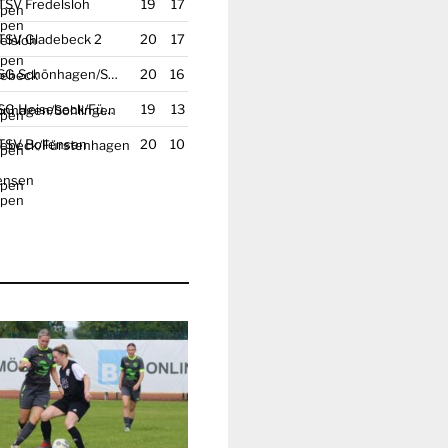
TSV Fredelsloh
19
17
TSV Gladebeck 2
20
17
SG Schönhagen/
Sohlingen 2
20
16
SG Heisebeck/
Fürstenhagen 2
19
13
TSV Bollensen
20
10