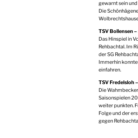
gewarnt sein und
Die Schönhägener
Wolbrechtshause
TSV Bollensen – 
Das Hinspiel in V
Rehbachtal. Im Rü
der SG Rehbachta
Immerhin konnte 
einfahren.
TSV Fredelsloh 
Die Wahmbecker 
Saisonspielen 20
weiter punkten. F
Folge und der ers
gegen Rehbachta