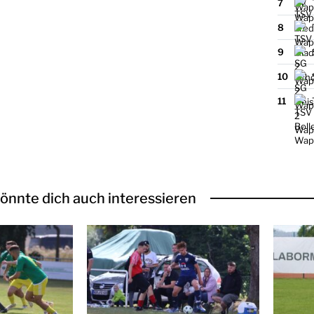
7
8
9
10
11
önnte dich auch interessieren