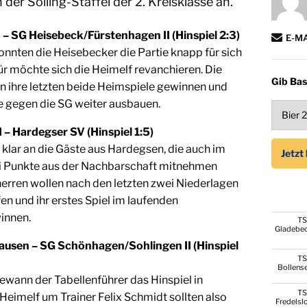
er Solling-Staffel der 2. Kreisklasse an.
 – SG Heisebeck/Fürstenhagen II (Hinspiel 2:3)
E-M
onnten die Heisebecker die Partie knapp für sich
ür möchte sich die Heimelf revanchieren. Die
Gib Bas
n ihre letzten beide Heimspiele gewinnen und
ie gegen die SG weiter ausbauen.
 – Hardegser SV (Hinspiel 1:5)
 klar an die Gäste aus Hardegsen, die auch im
ei Punkte aus der Nachbarschaft mitnehmen
herren wollen nach den letzten zwei Niederlagen
n und ihr erstes Spiel im laufenden
innen.
T
Gladebe
usen – SG Schönhagen/Sohlingen II (Hinspiel
T
Bollens
wann der Tabellenführer das Hinspiel in
T
eimelf um Trainer Felix Schmidt sollten also
Fredelsl