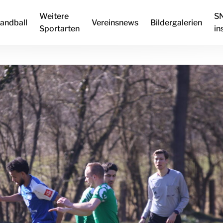
Weitere
S
andball
Vereinsnews
Bildergalerien
Sportarten
in