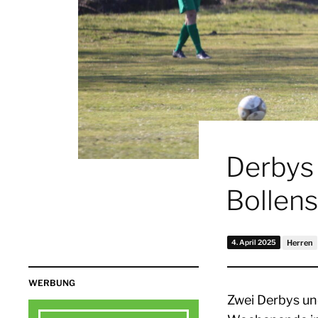
Derbys
Bollen
4. April 2025
Herren
WERBUNG
Zwei Derbys un