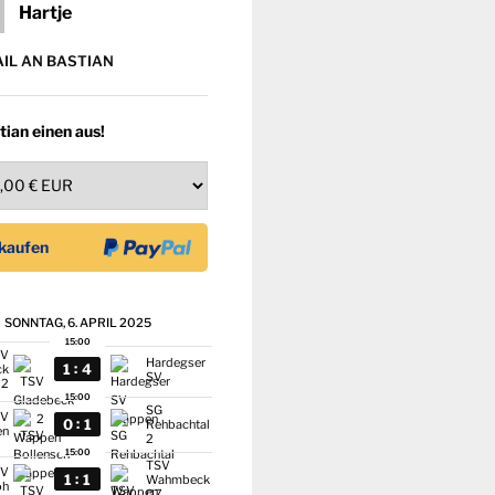
Hartje
AIL AN BASTIAN
tian einen aus!
SONNTAG, 6. APRIL 2025
15:00
SV
Hardegser
:
1
4
ck
SV
2
15:00
SG
SV
:
0
1
Rehbachtal
en
2
15:00
TSV
SV
:
1
1
Wahmbeck
oh
07