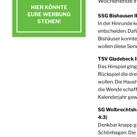
Wochenende in d
HIER KÖNNTE
EURE WERBUNG
SSG Bishausen II
STEHEN!
In der Hinrunde k
entscheiden. Daf
Bishäuser konnte
Jetzt Kontakt aufnehmen
wollen diese Ser
E-Mail schreiben
TSV Gladebeck II
Das Hinspiel ging
Rückspiel die dr
wollen. Die Haus
die Wende schaffe
Kalenderjahr gew
SG Wolbrechtsha
4:3)
Denkbar knapp ge
Schönhagen. Die H