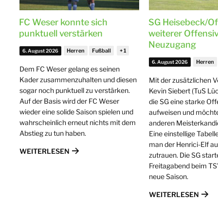
FC Weser konnte sich
SG Heisebeck/Of
punktuell verstärken
weiterer Offensiv
Neuzugang
Herren
Fußball
6. August 2026
Herren
6. August 2026
Dem FC Weser gelang es seinen
Kader zusammenzuhalten und diesen
Mit der zusätzlichen 
sogar noch punktuell zu verstärken.
Kevin Siebert (TuS Lüc
Auf der Basis wird der FC Weser
die SG eine starke Of
wieder eine solide Saison spielen und
aufweisen und möchte
wahrscheinlich erneut nichts mit dem
anderen Meisterkandi
Abstieg zu tun haben.
Eine einstellige Tabel
man der Henrici-Elf auf
WEITERLESEN
zutrauen. Die SG start
Freitagabend beim TS
neue Saison.
WEITERLESEN