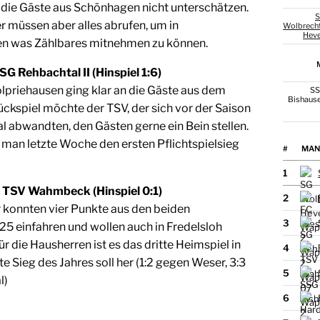
 die Gäste aus Schönhagen nicht unterschätzen.
 müssen aber alles abrufen, um in
Wolbrech
Hev
n was Zählbares mitnehmen zu können.
SG Rehbachtal II (Hinspiel 1:6)
olpriehausen ging klar an die Gäste aus dem
S
Bishaus
ckspiel möchte der TSV, der sich vor der Saison
l abwandten, den Gästen gerne ein Bein stellen.
man letzte Woche den ersten Pflichtspielsieg
#
MAN
1
– TSV Wahmbeck (Hinspiel 0:1)
2
konnten vier Punkte aus den beiden
3
25 einfahren und wollen auch in Fredelsloh
ür die Hausherren ist es das dritte Heimspiel in
4
te Sieg des Jahres soll her (1:2 gegen Weser, 3:3
5
l)
6