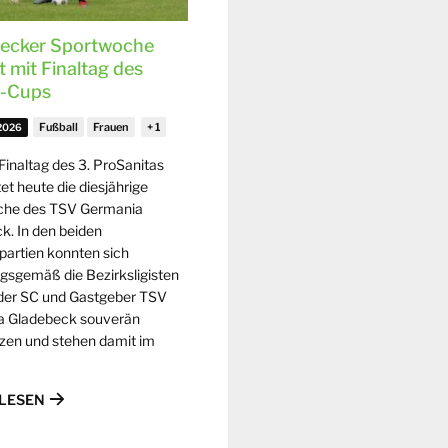
ecker Sportwoche
 mit Finaltag des
n-Cups
Fußball
Frauen
 2026
Finaltag des 3. ProSanitas
et heute die diesjährige
che des TSV Germania
k. In den beiden
lpartien konnten sich
gsgemäß die Bezirksligisten
der SC und Gastgeber TSV
a Gladebeck souverän
zen und stehen damit im
LESEN