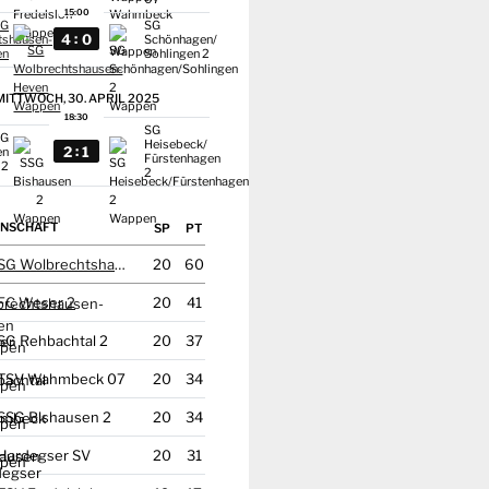
15:00
SG
SG
:
4
0
tshausen-
Schönhagen/
en
Sohlingen 2
MITTWOCH, 30. APRIL 2025
18:30
SG
SG
Heisebeck/
:
2
1
en
Fürstenhagen
2
2
NSCHAFT
SG Wolbrechtshausen-Heven
20
60
FC Weser 2
20
41
SG Rehbachtal 2
20
37
TSV Wahmbeck 07
20
34
SSG Bishausen 2
20
34
Hardegser SV
20
31