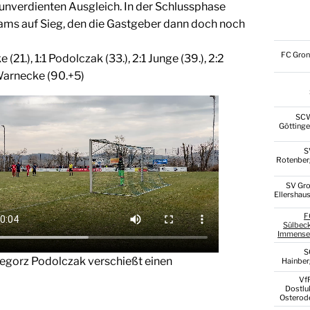
 unverdienten Ausgleich. In der Schlussphase
eams auf Sieg, den die Gastgeber dann doch noch
FC Gro
 (21.), 1:1 Podolczak (33.), 2:1 Junge (39.), 2:2
 Warnecke (90.+5)
SC
Götting
S
Rotenber
SV Gr
Ellershau
F
Sülbec
Immense
S
egorz Podolczak verschießt einen
Hainbe
Vf
Dostlu
Osterod