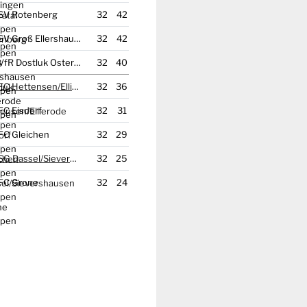
SV Rotenberg
32
42
SV Groß Ellershausen
32
42
VfR Dostluk Osterode
32
40
FC Hettensen/
Ellierode
32
36
FC Eisdorf
32
31
FC Gleichen
32
29
SG Dassel/
Sievershausen
32
25
FC Grone
32
24