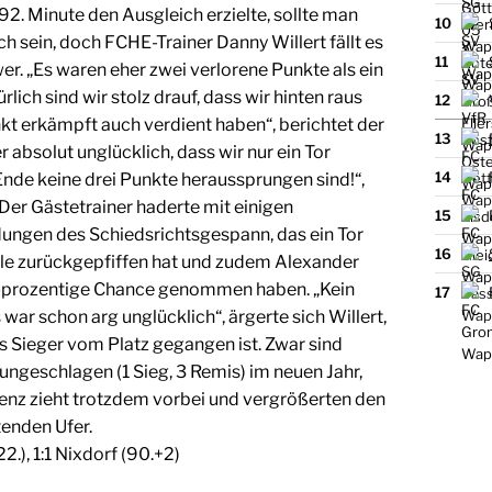
2. Minute den Ausgleich erzielte, sollte man
10
ich sein, doch FCHE-Trainer Danny Willert fällt es
11
r. „Es waren eher zwei verlorene Punkte als ein
lich sind wir stolz drauf, dass wir hinten raus
12
kt erkämpft auch verdient haben“, berichtet der
13
r absolut unglücklich, dass wir nur ein Tor
14
de keine drei Punkte heraussprungen sind!“,
. Der Gästetrainer haderte mit einigen
15
ungen des Schiedsrichtsgespann, das ein Tor
16
e zurückgepfiffen hat und zudem Alexander
0-prozentige Chance genommen haben. „Kein
17
 war schon arg unglücklich“, ärgerte sich Willert,
s Sieger vom Platz gegangen ist. Zwar sind
ungeschlagen (1 Sieg, 3 Remis) im neuen Jahr,
enz zieht trotzdem vorbei und vergrößerten den
enden Ufer.
22.), 1:1 Nixdorf (90.+2)