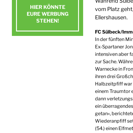
Während Sülbec
HIER KÖNNTE
vom Platz geht,
EURE WERBUNG
Ellershausen.
STEHEN!
FC Sülbeck/Imme
Jetzt Kontakt aufnehmen
In der fünften Mi
Ex-Spartaner Jon
E-Mail schreiben
intensiven aber f
zur Sache. Währe
Warnecke in Fron
ihren drei Großc
Halbzeitpfiff war
einem Traumtor e
dann verletzungs
ein überragendes 
getan«, berichte
Wiederanpfiff se
(54.) einen Elfm