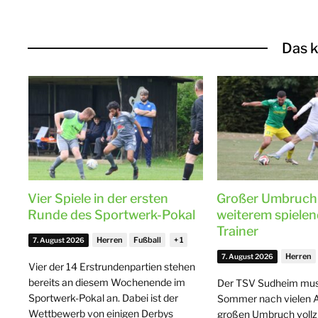
Das k
Vier Spiele in der ersten
Großer Umbruch
Runde des Sportwerk-Pokal
weiterem spiele
Trainer
Herren
Fußball
7. August 2026
Herren
7. August 2026
Vier der 14 Erstrundenpartien stehen
bereits an diesem Wochenende im
Der TSV Sudheim mus
Sportwerk-Pokal an. Dabei ist der
Sommer nach vielen 
Wettbewerb von einigen Derbys
großen Umbruch vollz