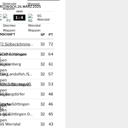
ITTWOCH, 26. MÄRZ 2025
19:00
C
SG
:
1
4
en
Werratal
NSCHAFT
FC Sülbeck/
Immensen
32
72
SCW Göttingen
32
64
SC Hainberg
32
61
TSV Landolfsh./
Seulingen
32
57
RSV Göttingen 05
32
53
SG Bergdörfer
32
48
Sparta Göttingen
32
46
1. SC Göttingen 05 2
32
45
SG Werratal
32
43