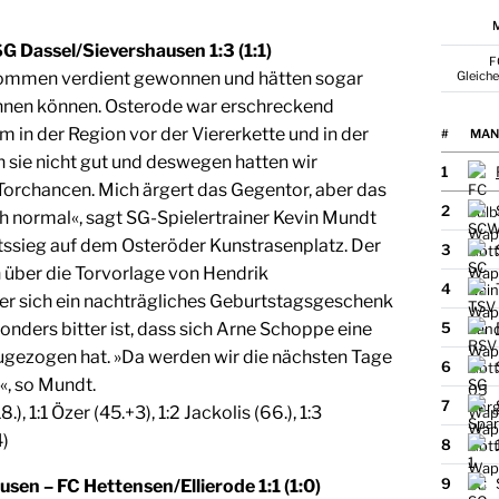
M
G Dassel/Sievershausen 1:3 (1:1)
F
Gleich
kommen verdient gewonnen und hätten sogar
nnen können. Osterode war erschreckend
m in der Region vor der Viererkette und in der
#
MAN
 sie nicht gut und deswegen hatten wir
1
 Torchancen. Mich ärgert das Gegentor, aber das
2
ch normal«, sagt SG-Spielertrainer Kevin Mundt
ssieg auf dem Osteröder Kunstrasenplatz. Der
3
h über die Torvorlage von Hendrik
4
er sich ein nachträgliches Geburtstagsgeschenk
nders bitter ist, dass sich Arne Schoppe eine
5
ugezogen hat. »Da werden wir die nächsten Tage
6
«, so Mundt.
7
8.), 1:1 Özer (45.+3), 1:2 Jackolis (66.), 1:3
4)
8
9
usen – FC Hettensen/Ellierode 1:1 (1:0)