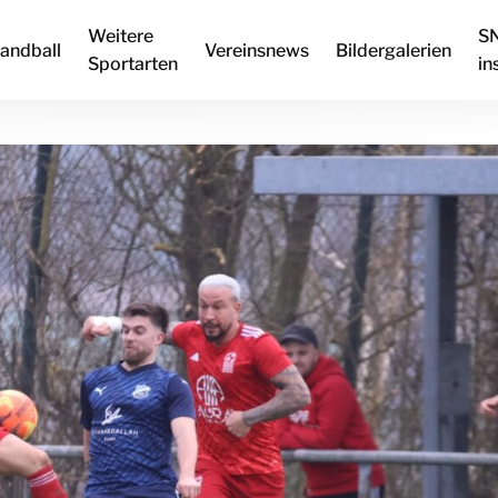
Weitere
S
andball
Vereinsnews
Bildergalerien
Sportarten
in