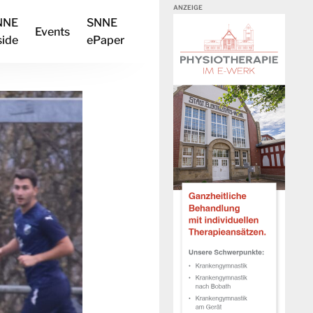
NNE
SNNE
Events
side
ePaper