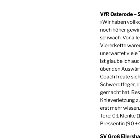
VfR Osterode – S
»Wir haben voll
noch höher gewi
schwach. Vor alle
Viererkette waren
unerwartet viele
ist glaube ich au
über den Auswärt
Coach freute sic
Schwerdtfeger, d
gemacht hat. Beso
Knieverletzung z
erst mehr wissen.
Tore: 0:1 Klenke (1
Pressentin (90.+
SV Groß Ellersha