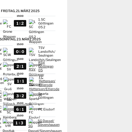
FREITAG, 21. MÄRZ 2025
19:00
1. SC
:
1
2
ne
Göttingen
05 2
SONNTAG, 23. MÄRZ 2025
15:00
TSV
W
:
0
0
Landolfsh./
en
Seulingen
15:00
RSV
V
:
2
1
Göttingen
g
05
15:00
FC
oß
:
1
1
Hettensen/
sen
Ellierode
15:00
C
Sparta
:
3
2
k/
Göttingen
n
15:00
C
:
6
1
FC Eisdorf
rg
15:00
R
SG Dassel/
:
1
3
k
Sievershausen
e