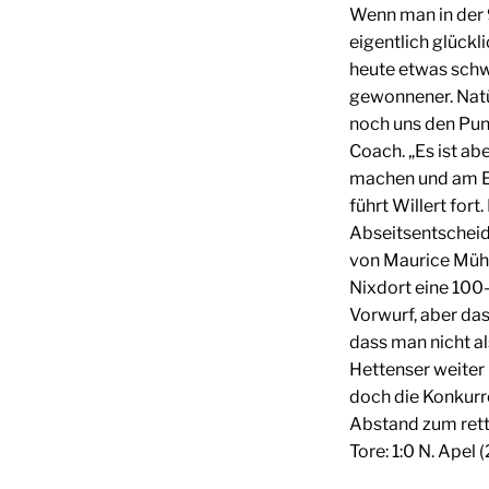
Wenn man in der 9
eigentlich glückl
heute etwas schwe
gewonnener. Natür
noch uns den Pun
Coach. „Es ist abe
machen und am En
führt Willert fort
Abseitsentscheid
von Maurice Mühl
Nixdort eine 10
Vorwurf, aber das
dass man nicht al
Hettenser weiter 
doch die Konkurr
Abstand zum rett
Tore: 1:0 N. Apel (