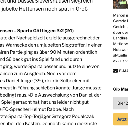
k und Dassel/Sievershausen siegreich
 jubelte Hettensen noch spät in Groß
Marcel i
Gerade i
Gesicht,
nsen – Sparta Göttingen 3:2 (2:1)
über den
nute der Nachspielzeit erzielte ausgerechnet der
Landkrei
Mittlerw
as Warnecke den umjubelten Siegtreffer. In einer
Netzwerk
airen Partie ging es über 90 Minuten ordentlich
aktuelle
nd Sülbeck gut ins Spiel fand und durch
exklusiv
t ging, wurde Sparta besser und nutzte eine von
E-M
hancen zum Ausgleich. Noch vor dem
 es Daniel Junge (39.), der die Sülbecker mit
rneut in Führung schießen konnte. Junge musste
Gib Mar
bedingt raus. »Die Auswechslung von Daniel, der
Spiel gemacht hat, hat uns leider nicht gut
te FC-Sprecher Helmut Rabbe. Nach
tzte Sparta-Top-Torjäger Grzegorz Podalczak
eter über den Kasten. Dennoch kamen die Gäste