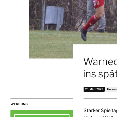
Warnec
ins spä
23. März 2025
Herren
WERBUNG
Starker Spielta