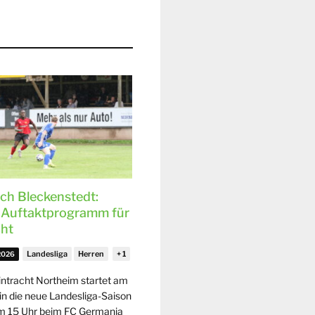
ach Bleckenstedt:
 Auftaktprogramm für
cht
Landesliga
Herren
 2026
intracht Northeim startet am
in die neue Landesliga-Saison
um 15 Uhr beim FC Germania