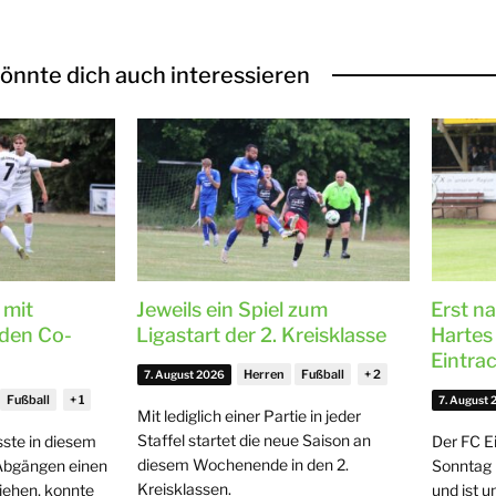
önnte dich auch interessieren
 mit
Jeweils ein Spiel zum
Erst n
nden Co-
Ligastart der 2. Kreisklasse
Hartes
Eintra
Herren
Fußball
7. August 2026
Fußball
7. August
Mit lediglich einer Partie in jeder
Staffel startet die neue Saison an
ste in diesem
Der FC E
diesem Wochenende in den 2.
Abgängen einen
Sonntag 
Kreisklassen.
iehen, konnte
und ist 